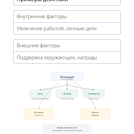
Внутренние факторы
Увлечение работой, личные цели
Внешние факторы
Поддержка окружающих, награды
Мотивация
личностный рост
Цели
Позитив
Рефлексия
Цель даёт направление
Позитив облегчает
Анализ и рост
Внутренние
Внешние
Увлечение
Поддержка
Методы усиливают рост
вдохновляют к самосовершенствованию