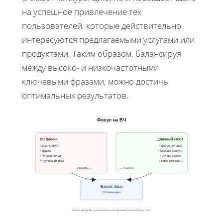
на успешное привлечение тех
пользователей, которые действительно
интересуются предлагаемыми услугами или
продуктами. Таким образом, балансируя
между высоко- и низкочастотными
ключевыми фразами, можно достичь
оптимальных результатов.
Фокус на ВЧ
ВЧ фразы
Длинный хвост
• Выс. конкур.
• Более целевые
• Дорого
• Меньше конкур.
• Плохая релев.
• Лучше конвер.
• Крупные фирмы
• Ниже стоимость
Проблемы →
← Решение
Баланс фраз
Оптимизация
Баланс между ВЧ и длиннохвостыми фразами повышает результат