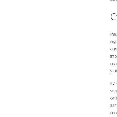
С
Ре
им,
сп
эт
на 
у н
Ко
ус
опт
за
на 