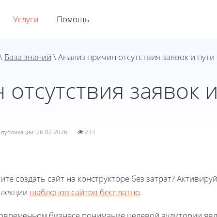
Услуги
Помощь
\
База знаний
\ Анализ причин отсутствия заявок и пут
 отсутствия заявок 
а публикации: 26-02-2026
233
ите создать сайт на конструкторе без затрат? Активиру
ллекции
шаблонов сайтов бесплатно
.
современном бизнесе понимание целевой аудитории явля