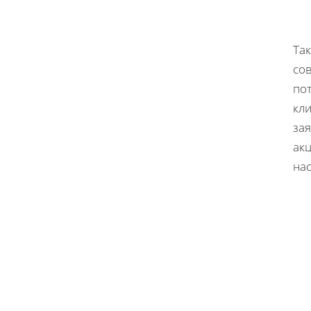
Так
со
пот
кли
за
ак
на