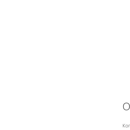
О
Ког