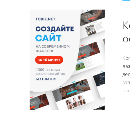
К
о
Ко
ва
дел
за
пр