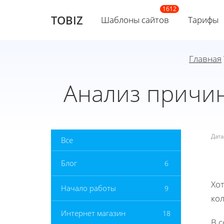
TOBIZ
Шаблоны сайтов
Тарифы
Главная
Анализ причин
Дат
Все
Блог
6
Хот
Начало работы
9
ко
Интернет магазин
18
В 