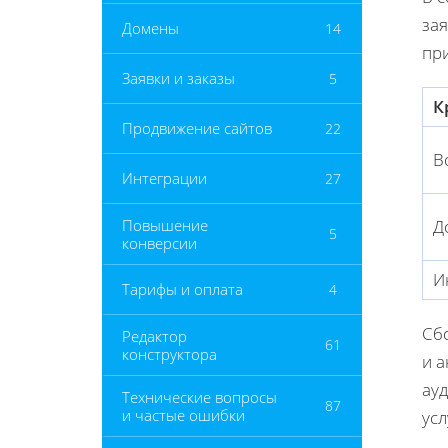
за
Домены
14
пр
Заявки и заказы
5
К
Продвижение сайтов
22
В
Интеграции
27
Повышение
Д
5
конверсии
И
Тарифы и оплата
4
Сб
Редактор
61
конструктора
и 
ау
Технические вопросы
87
и частые ошибки
ус