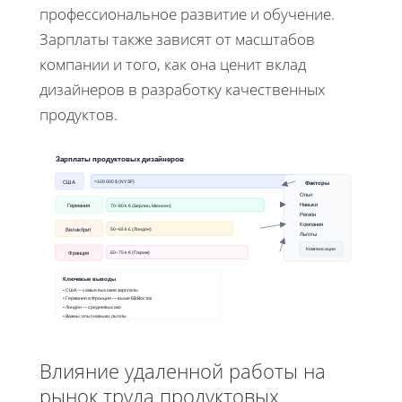
профессиональное развитие и обучение.
Зарплаты также зависят от масштабов
компании и того, как она ценит вклад
дизайнеров в разработку качественных
продуктов.
Зарплаты продуктовых дизайнеров
США
≈100 000 $ (NY, SF)
Факторы
Опыт
Навыки
Германия
70–80 k € (Берлин, Мюнхен)
Регион
Компания
Великбрит
50–65 k £ (Лондон)
Льготы
Компенсации
Франция
60–75 k € (Париж)
Ключевые выводы
• США — самые высокие зарплаты
• Германия и Франция — выше ЕВ Восток
• Лондон — средне/высоко
• Важны: опыт, навыки, льготы
Влияние удаленной работы на
рынок труда продуктовых