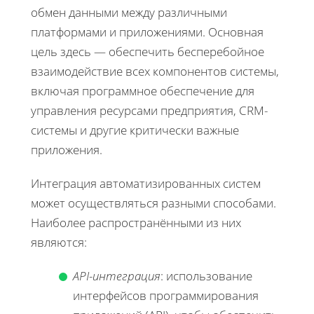
обмен данными между различными
платформами и приложениями. Основная
цель здесь — обеспечить бесперебойное
взаимодействие всех компонентов системы,
включая программное обеспечение для
управления ресурсами предприятия, CRM-
системы и другие критически важные
приложения.
Интеграция автоматизированных систем
может осуществляться разными способами.
Наиболее распространёнными из них
являются:
API-интеграция
: использование
интерфейсов программирования