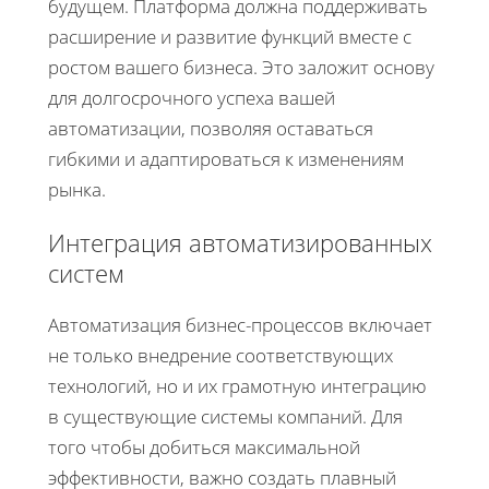
будущем. Платформа должна поддерживать
расширение и развитие функций вместе с
ростом вашего бизнеса. Это заложит основу
для долгосрочного успеха вашей
автоматизации, позволяя оставаться
гибкими и адаптироваться к изменениям
рынка.
Интеграция автоматизированных
систем
Автоматизация бизнес-процессов включает
не только внедрение соответствующих
технологий, но и их грамотную интеграцию
в существующие системы компаний. Для
того чтобы добиться максимальной
эффективности, важно создать плавный