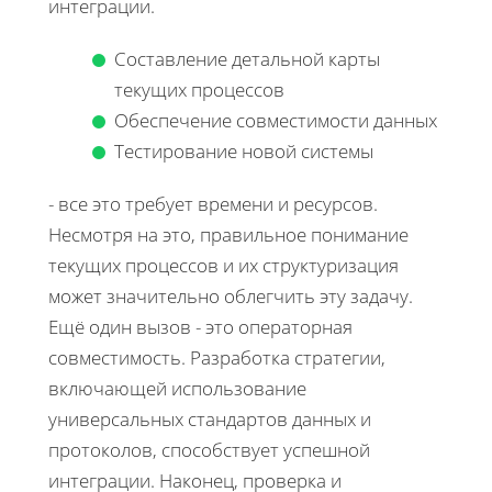
интеграции.
Составление детальной карты
текущих процессов
Обеспечение совместимости данных
Тестирование новой системы
- все это требует времени и ресурсов.
Несмотря на это, правильное понимание
текущих процессов и их структуризация
может значительно облегчить эту задачу.
Ещё один вызов - это операторная
совместимость. Разработка стратегии,
включающей использование
универсальных стандартов данных и
протоколов, способствует успешной
интеграции. Наконец, проверка и