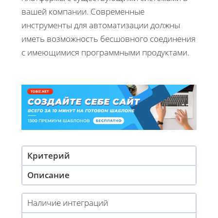
вашей компании. Современные
инструменты для автоматизации должны
иметь возможность бесшовного соединения
с имеющимися программными продуктами.
Критерий
Описание
Наличие интеграций