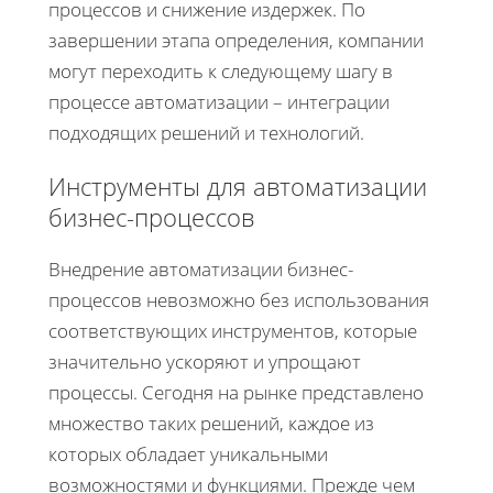
процессов и снижение издержек. По
завершении этапа определения, компании
могут переходить к следующему шагу в
процессе автоматизации – интеграции
подходящих решений и технологий.
Инструменты для автоматизации
бизнес-процессов
Внедрение автоматизации бизнес-
процессов невозможно без использования
соответствующих инструментов, которые
значительно ускоряют и упрощают
процессы. Сегодня на рынке представлено
множество таких решений, каждое из
которых обладает уникальными
возможностями и функциями. Прежде чем