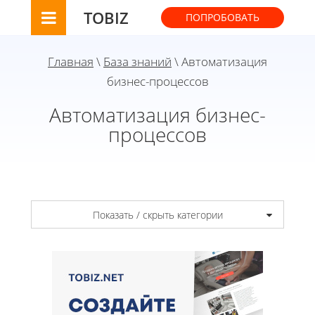
TOBIZ
ПОПРОБОВАТЬ
Главная
\
База знаний
\ Автоматизация
бизнес-процессов
Автоматизация бизнес-
процессов
Показать / скрыть категории