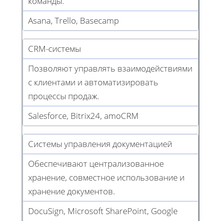
команды.
Asana, Trello, Basecamp
CRM-системы
Позволяют управлять взаимодействиями
с клиентами и автоматизировать
процессы продаж.
Salesforce, Bitrix24, amoCRM
Системы управления документацией
Обеспечивают централизованное
хранение, совместное использование и
хранение документов.
DocuSign, Microsoft SharePoint, Google