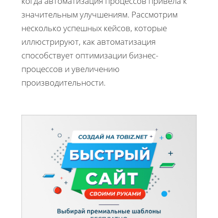
когда автоматизация процессов привела к
значительным улучшениям. Рассмотрим
несколько успешных кейсов, которые
иллюстрируют, как автоматизация
способствует оптимизации бизнес-
процессов и увеличению
производительности.