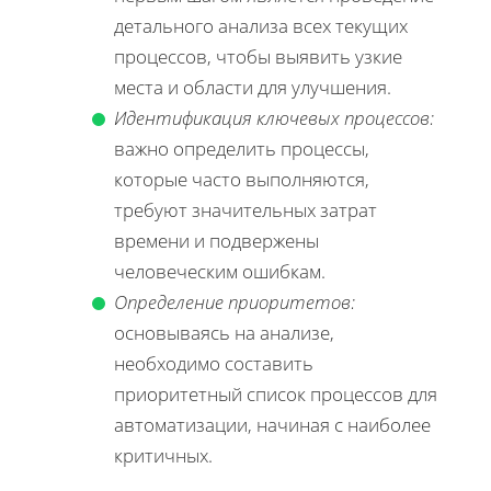
детального анализа всех текущих
процессов, чтобы выявить узкие
места и области для улучшения.
Идентификация ключевых процессов:
важно определить процессы,
которые часто выполняются,
требуют значительных затрат
времени и подвержены
человеческим ошибкам.
Определение приоритетов:
основываясь на анализе,
необходимо составить
приоритетный список процессов для
автоматизации, начиная с наиболее
критичных.