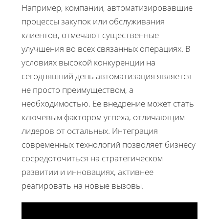
Например, компании, автоматизировавшие
процессы закупок или обслуживания
клиентов, отмечают существенные
улучшения во всех связанных операциях. В
условиях высокой конкуренции на
сегодняшний день автоматизация является
не просто преимуществом, а
необходимостью. Ее внедрение может стать
ключевым фактором успеха, отличающим
лидеров от остальных. Интеграция
современных технологий позволяет бизнесу
сосредоточиться на стратегическом
развитии и инновациях, активнее
реагировать на новые вызовы.