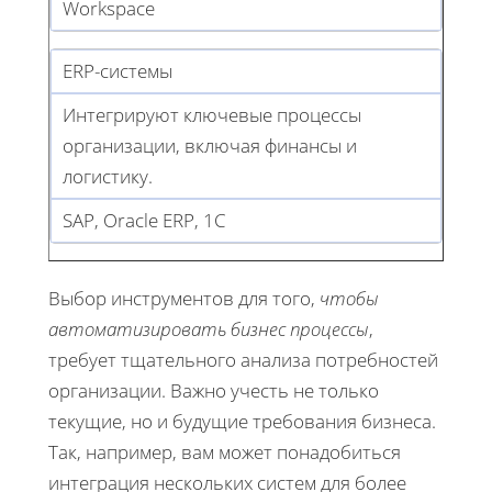
Workspace
ERP-системы
Интегрируют ключевые процессы
организации, включая финансы и
логистику.
SAP, Oracle ERP, 1С
Выбор инструментов для того,
чтобы
автоматизировать бизнес процессы
,
требует тщательного анализа потребностей
организации. Важно учесть не только
текущие, но и будущие требования бизнеса.
Так, например, вам может понадобиться
интеграция нескольких систем для более