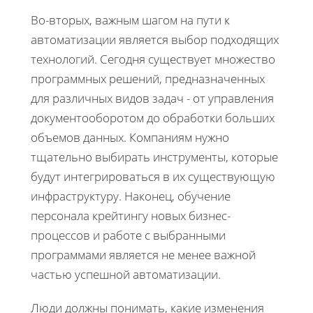
Во-вторых, важным шагом на пути к
автоматизации является выбор подходящих
технологий. Сегодня существует множество
программных решений, предназначенных
для различных видов задач - от управления
документооборотом до обработки больших
объемов данных. Компаниям нужно
тщательно выбирать инструменты, которые
будут интегрироваться в их существующую
инфраструктуру. Наконец, обучение
персонала крейтингу новых бизнес-
процессов и работе с выбранными
программами является не менее важной
частью успешной автоматизации.
Люди должны понимать, какие изменения