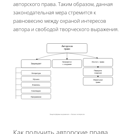
авторского права. Таким образом, данная
законодательная мера стремится к
равновесию между охраной интересов
автора и свободой творческого выражения.
Авторское
право
Начинается
Исключ. права
Защищает
с создания
Передача
лицензия
Литература
Музыка
Моральные
права
Живопись
Кино/видео
Программное
Защита формы выражения — баланс интересов
Как получить авторские права