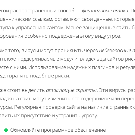
угой распространённый способ —
фишинговые атаки
. 
шенническим ссылкам, оставляют свои данные, которые
ступа к управлению сайтом. Менее защищённые сайты 
фрования особенно подвержены этому виду угроз.
ме того, вирусы могут проникнуть через
небезопасные 
и плохо поддерживаемые модули, владельцы сайтов рис
есте с ними. Использование надежных плагинов и регу
едотвратить подобные риски.
кже стоит выделить
атакующие скрипты
. Эти вирусы р
адая на сайт, могут изменить его содержимое или пере
урсы. Регулярная проверка сайта на наличие странных 
вить их присутствие и устранить угрозу.
Обновляйте программное обеспечение