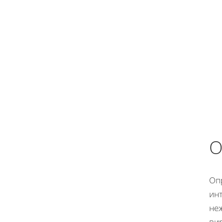
О
Оп
инт
не
ви