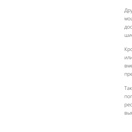
Др
мо
до
ши
Кро
ил
вм
пр
Та
поп
рес
выя