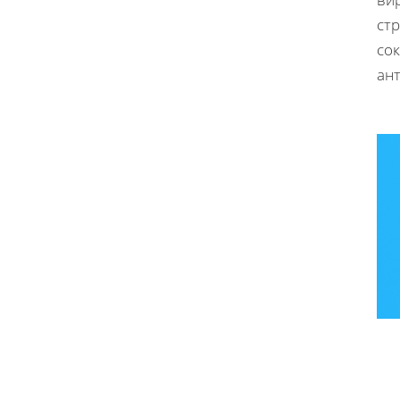
стр
сок
ан