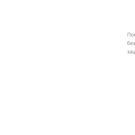
По
бе
защ