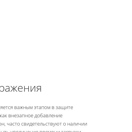
аражения
ляется важным этапом в защите
 как внезапное добавление
н, часто свидетельствуют о наличии
быть увеличение времени загрузки