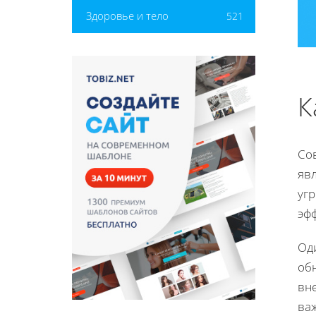
Здоровье и тело
521
К
Со
яв
угр
эф
Од
обн
вне
ва