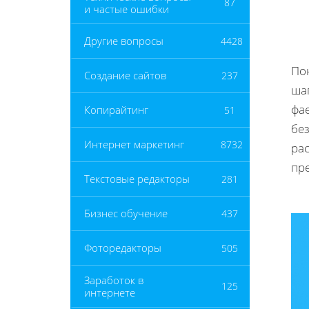
87
и частые ошибки
Другие вопросы
4428
Пон
Создание сайтов
237
ша
фа
Копирайтинг
51
без
Интернет маркетинг
8732
ра
пр
Текстовые редакторы
281
Бизнес обучение
437
Фоторедакторы
505
Заработок в
125
интернете