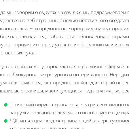
гда мы говорим о
вирусах на сайтах
, мы подразумеваем 
дряется на веб-страницы с целью негативного воздейст
ьзователей. Эти вредоносные программы могут проникат
абые пароли или недоработанные обновления программ
русов - причинить вред, украсть информацию или испол
бственных нужд.
усы на сайтах могут проявляться в различных формах: 
лного блокирования ресурсов и потери данных. Нередко
оумышленник внедряет вредоносный код, который пере
льшивые страницы, маскирующиеся под легитимные рес
Троянский вирус - скрывается внутри легитимного 
загрузки пользователем, часто используется для к
SQL-инъекция - код, встраивающийся через уязв
манипулировать базами данных.