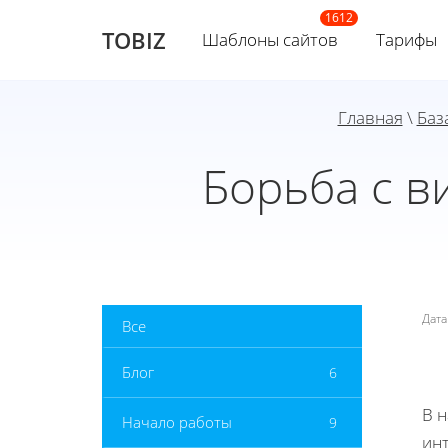
TOBIZ
Шаблоны сайтов
Тарифы
Главная
\
Баз
Борьба с в
Дат
Все
Блог
6
В 
Начало работы
9
инт