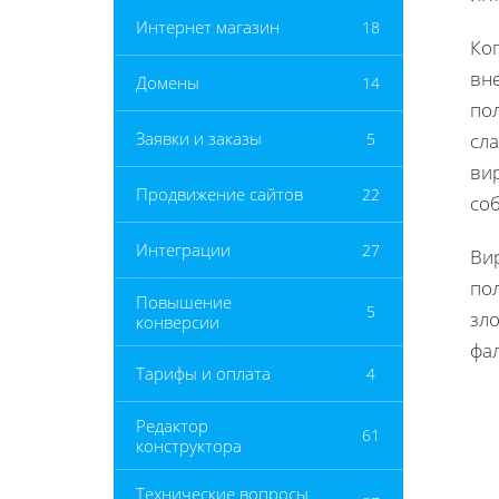
Интернет магазин
18
Ко
вне
Домены
14
пол
Заявки и заказы
5
сл
ви
Продвижение сайтов
22
со
Интеграции
27
Вир
по
Повышение
5
зл
конверсии
фа
Тарифы и оплата
4
Редактор
61
конструктора
Технические вопросы