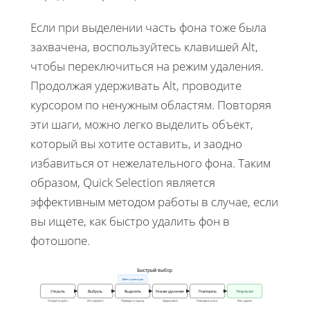
Если при выделении часть фона тоже была
захвачена, воспользуйтесь клавишей Alt,
чтобы переключиться на режим удаления.
Продолжая удерживать Alt, проводите
курсором по ненужным областям. Повторяя
эти шаги, можно легко выделить объект,
который вы хотите оставить, и заодно
избавиться от нежелательного фона. Таким
образом, Quick Selection является
эффективным методом работы в случае, если
вы ищете, как быстро удалить фон в
фотошопе.
Быстрый выбор
Авто границы
Открыть
Выбрать
Выделять
Режим удаления
Повторять
Результат
Откройте файл
Инструмент
Проводите курсор
Удерживать
Повторять шаги
Фон удалён