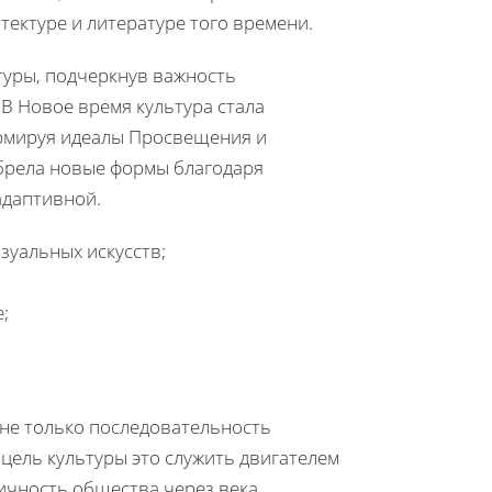
тектуре и литературе того времени.
туры, подчеркнув важность
В Новое время культура стала
ормируя идеалы Просвещения и
 обрела новые формы благодаря
адаптивной.
зуальных искусств;
;
 не только последовательность
 цель культуры это служить двигателем
ичность общества через века.