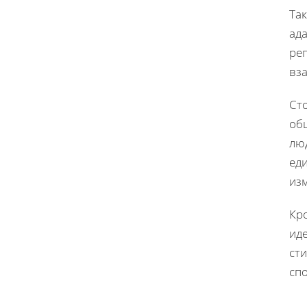
Та
ад
ре
вз
Ст
об
лю
ед
из
Кро
ид
ст
сп