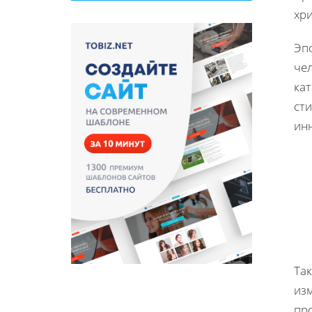
хри
Эп
че
ка
сти
ин
Та
изм
пр