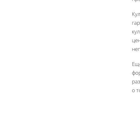
Ку
га
ку
цен
неп
Еще
фо
ра
о 