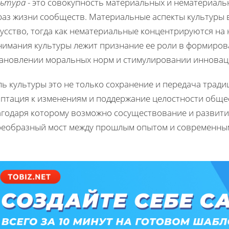
льтура
- это совокупность материальных и нематериаль
раз жизни сообществ. Материальные аспекты культуры в
усство, тогда как нематериальные концентрируются на 
нимания культуры лежит признание ее роли в формиров
тановлении моральных норм и стимулировании инновац
ь культуры это не только сохранение и передача тради
аптация к изменениям и поддержание целостности обще
агодаря которому возможно сосуществование и развити
оеобразный мост между прошлым опытом и современны