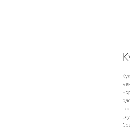
К
Ку
ме
но
оде
со
сл
Со