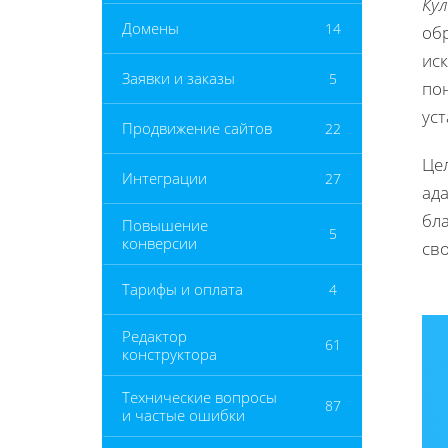
Ку
Домены
14
об
иск
Заявки и заказы
5
по
ус
Продвижение сайтов
22
Цел
Интеграции
27
ад
бл
Повышение
5
конверсии
св
Тарифы и оплата
4
Редактор
61
конструктора
Технические вопросы
87
и частые ошибки