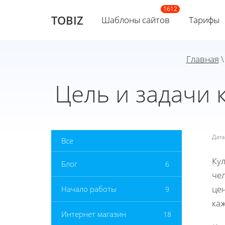
TOBIZ
Шаблоны сайтов
Тарифы
Главная
Цель и задачи 
Дат
Все
Ку
Блог
6
че
це
Начало работы
9
каж
Интернет магазин
18