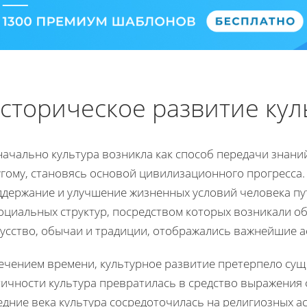
сторическое развитие кул
ачально культура возникла как способ передачи знаний
угому, становясь основой цивилизационного прогресса
ддержание и улучшение жизненных условий человека пу
социальных структур, посредством которых возникали о
кусство, обычаи и традиции, отображались важнейшие 
течением времени, культурное развитие претерпело су
ичности культура превратилась в средство выражения 
дние века культура сосредоточилась на религиозных а