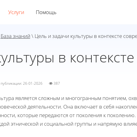
Услуги
Помощь
\
База знаний
\ Цель и задачи культуры в контексте сов
культуры в контекст
а публикации: 26-01-2026
387
льтура является сложным и многогранным понятием, о
ловеческой деятельности. Она включает в себя накопле
нности, которые передаются от поколения к поколению.
дой этнической и социальной группы и напрямую влияет