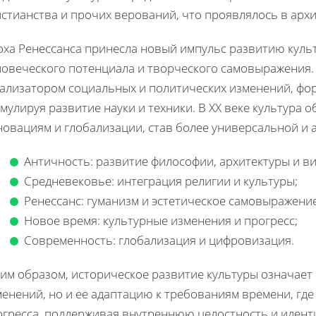
стианства и прочих верований, что проявлялось в архи
оха Ренессанса принесла новый импульс развитию куль
ловеческого потенциала и творческого самовыражения. 
тализатором социальных и политических изменений, ф
мулируя развитие науки и техники. В XX веке культура
новациям и глобализации, став более универсальной и 
Античность: развитие философии, архитектуры и ви
Средневековье: интеграция религии и культуры;
Ренессанс: гуманизм и эстетическое самовыражение
Новое время: культурные изменения и прогресс;
Современность: глобализация и цифровизация.
ким образом, историческое развитие культуры означает
енений, но и ее адаптацию к требованиям времени, где
огресса, поддерживая внутреннюю целостность и идент