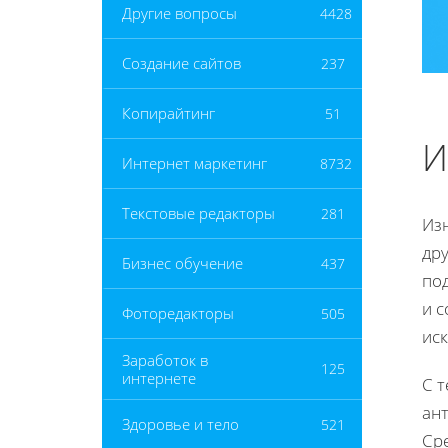
Другие вопросы
4428
Создание сайтов
237
Копирайтинг
51
И
Интернет маркетинг
8732
Текстовые редакторы
281
Изн
др
Бизнес обучение
437
по
и 
Фоторедакторы
505
ис
Заработок в
125
интернете
С 
ант
Здоровье и тело
521
Сре