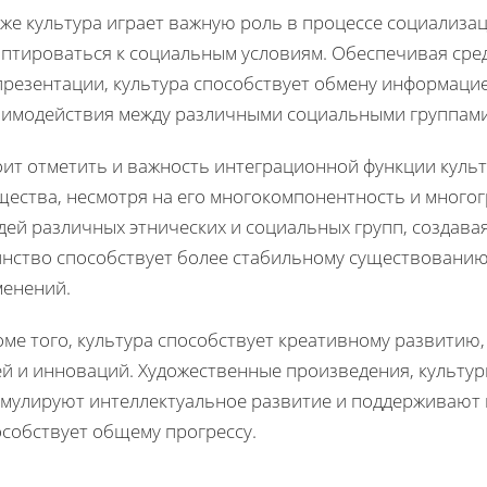
кже культура играет важную роль в процессе социализа
аптироваться к социальным условиям. Обеспечивая сре
презентации, культура способствует обмену информацие
аимодействия между различными социальными группами
оит отметить и важность интеграционной функции культ
щества, несмотря на его многокомпонентность и много
дей различных этнических и социальных групп, создава
инство способствует более стабильному существованию
менений.
ме того, культура способствует креативному развитию
ей и инноваций. Художественные произведения, культу
имулируют интеллектуальное развитие и поддерживают 
особствует общему прогрессу.