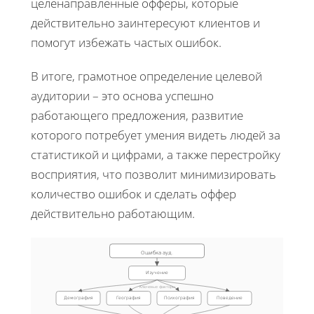
целенаправленные офферы, которые
действительно заинтересуют клиентов и
помогут избежать частых ошибок.
В итоге, грамотное определение целевой
аудитории – это основа успешно
работающего предложения, развитие
которого потребует умения видеть людей за
статистикой и цифрами, а также перестройку
восприятия, что позволит минимизировать
количество ошибок и сделать оффер
действительно работающим.
Ошибка ауд.
Изучение
Ключевые факторы
Демография
География
Психография
Поведение