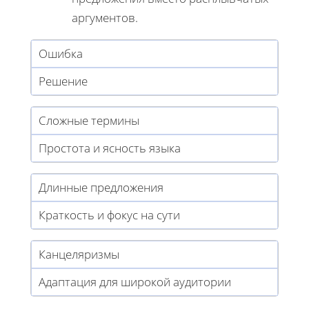
аргументов.
Ошибка
Решение
Сложные термины
Простота и ясность языка
Длинные предложения
Краткость и фокус на сути
Канцеляризмы
Адаптация для широкой аудитории