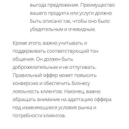
выгода предложения. Преимущество
вашего продукта или услуги должно
быть описано так, чтобы оно было
убедительным и очевидным.
Кроме этого, важно учитывать и
поддерживать соответствующий тон
общения. Он должен быть
доброжелательным и не отпугивать.
Правильный оффер может повысить
конверсию и обеспечить бизнесу
лояльность клиентов. Наконец, важно
обращать внимание на адаптацию оффера
под изменяющиеся условия рынка и
потребности клиентов.