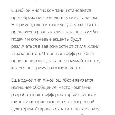
Ошибкой многих компаний становится
пренебрежение поведенческим анализом.
Например, одна и та же услуга может быть
предложена разным клиентам, но способы
подачи и ключевые акценты будут
различаться в зависимости от стиля жизни
этих клиентов. Чтобы ваш оффер не был
проигнорирован, заранее подумайте о том,
как его воспримут разные клиенты.
Еще одной типичной ошибкой является
излишнее обобщение. Часто компании
разрабатывают оффер, который слишком
широк и не привязывается к конкретной
аудитории. Стараясь охватить всех и сразу,