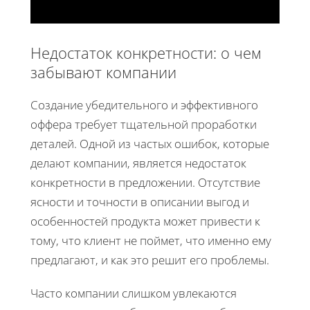
Недостаток конкретности: о чем
забывают компании
Создание убедительного и эффективного
оффера требует тщательной проработки
деталей. Одной из частых ошибок, которые
делают компании, является недостаток
конкретности в предложении. Отсутствие
ясности и точности в описании выгод и
особенностей продукта может привести к
тому, что клиент не поймет, что именно ему
предлагают, и как это решит его проблемы.
Часто компании слишком увлекаются