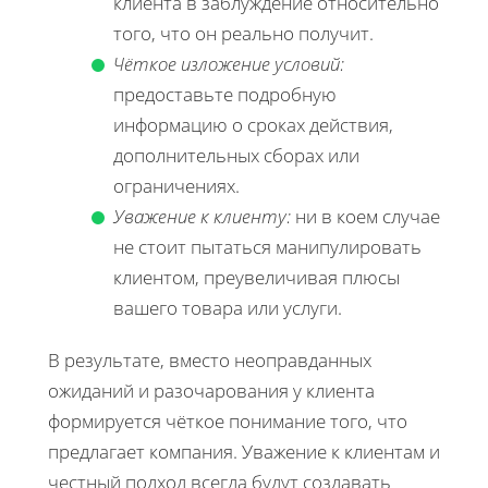
клиента в заблуждение относительно
того, что он реально получит.
Чёткое изложение условий:
предоставьте подробную
информацию о сроках действия,
дополнительных сборах или
ограничениях.
Уважение к клиенту:
ни в коем случае
не стоит пытаться манипулировать
клиентом, преувеличивая плюсы
вашего товара или услуги.
В результате, вместо неоправданных
ожиданий и разочарования у клиента
формируется чёткое понимание того, что
предлагает компания. Уважение к клиентам и
честный подход всегда будут создавать