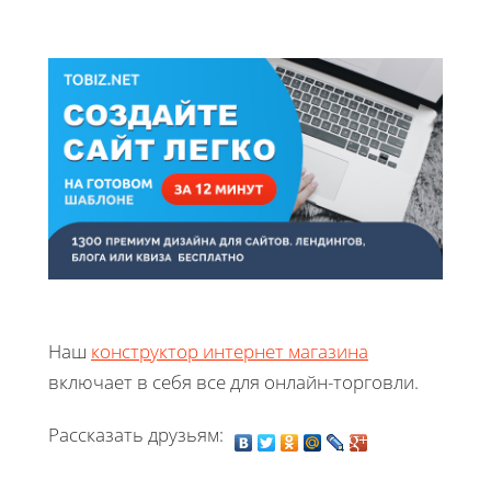
Наш
конструктор интернет магазина
включает в себя все для онлайн-торговли.
Рассказать друзьям: