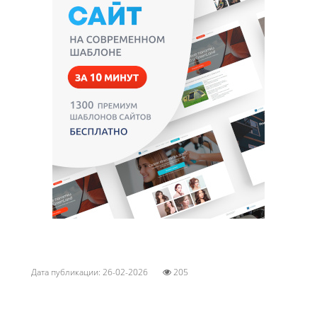
Дата публикации: 26-02-2026
205