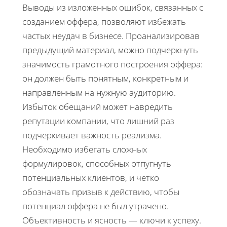
Выводы из изложенных ошибок, связанных с
созданием оффера, позволяют избежать
частых неудач в бизнесе. Проанализировав
предыдущий материал, можно подчеркнуть
значимость грамотного построения оффера:
он должен быть понятным, конкретным и
направленным на нужную аудиторию.
Избыток обещаний может навредить
репутации компании, что лишний раз
подчеркивает важность реализма.
Необходимо избегать сложных
формулировок, способных отпугнуть
потенциальных клиентов, и четко
обозначать призыв к действию, чтобы
потенциал оффера не был утрачено.
Объективность и ясность — ключи к успеху.