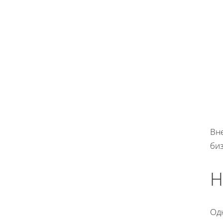
Вн
би
Н
Од