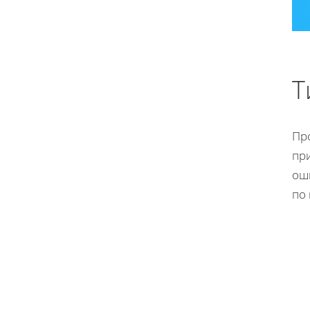
Т
Пр
при
оши
по 