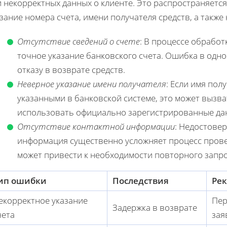
 некорректных данных о клиенте. Это распространяется 
зание номера счета, имени получателя средств, а такж
Отсутствие сведений о счете
: В процессе обрабо
точное указание банковского счета. Ошибка в одно
отказу в возврате средств.
Неверное указание имени получателя
: Если имя пол
указанными в банковской системе, это может вызв
использовать официально зарегистрированные дан
Отсутствие контактной информации
: Недостове
информация существенно усложняет процесс прове
может привести к необходимости повторного запро
ип ошибки
Последствия
Ре
екорректное указание
Пер
Задержка в возврате
чета
зая