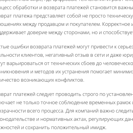
цесс обработки и возврата платежей становится важным
зврат платежа представляет собой не просто техническ
ношениях между продавцом и покупателем. Корректное 
ддерживает доверие между сторонами, но и способству
стые ошибки возврата платежей могут привести к серье
льности клиентов, негативный отзыв в сети и даже юр
гут варьироваться от технических сбоев до человеческ
зникновения и методов их устранения помогает миними
личество возникающих конфликтов.
зврат платежей следует проводить строго по установле
лючает не только точное соблюдение временных рамок и
озрачности всего процесса. Для компаний важно следит
конодательстве и нормативных актах, регулирующих да
ожностей и сохранить положительный имидж.