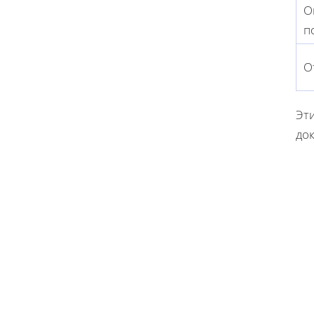
О
п
О
Эт
до