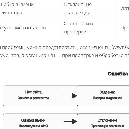
шибка в имени
Отклонение
Исп
олучателя
транзакции
Сложности в
тсутствие контактов
Про
проверке
и проблемы можно предотвратить, если клиенты будут 
кументов, а организации — при проверке и обработке 
Ошибка
Нет счёта
Задержка
Ошибка в реквизитах
Возврат медленнее
Ошибка имени
Отклонение
Несовпадение ФИО
Транзакция отклонена