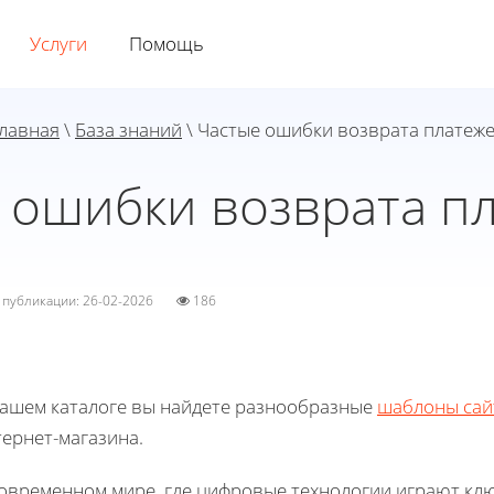
Услуги
Помощь
лавная
\
База знаний
\ Частые ошибки возврата платеж
 ошибки возврата п
а публикации: 26-02-2026
186
нашем каталоге вы найдете разнообразные
шаблоны сай
ернет-магазина.
современном мире, где цифровые технологии играют кл