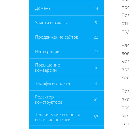
про
Домены
14
Во
Заявки и заказы
5
от
по
Продвижение сайтов
22
Ча
Интеграции
27
лоя
мо
Повышение
5
во
конверсии
ко
Тарифы и оплата
4
Во
Редактор
вк
61
конструктора
пр
Технические вопросы
за
87
и частые ошибки
сл