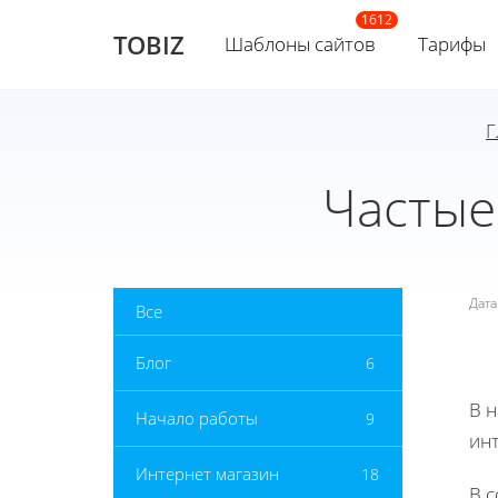
TOBIZ
Шаблоны сайтов
Тарифы
Г
Частые
Дат
Все
Блог
6
В 
Начало работы
9
инт
Интернет магазин
18
В 