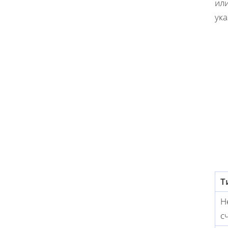
или
ука
Т
Н
с