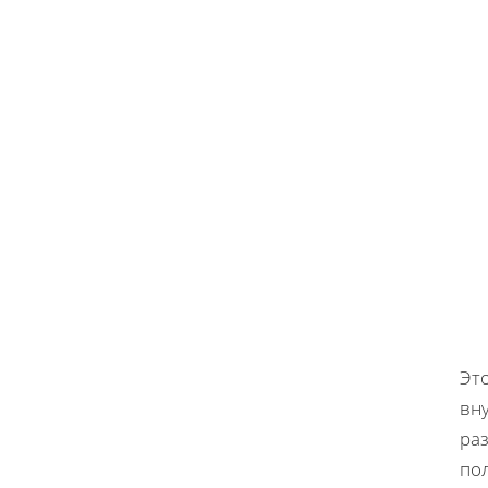
Эт
вн
ра
пол