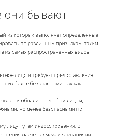
е они бывают
дый из которых выполняет определенные
ировать по различным признакам, таким
ые из самых распространенных видов
ретное лицо и требуют предоставления
ет их более безопасными, так как
дъявлен и обналичен любым лицом,
удобными, но менее безопасными по
ому лицу путем индоссирования. В
прощения расчетов между компаниями.