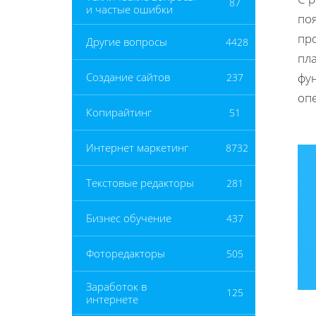
87
и частые ошибки
по
пр
Другие вопросы
4428
пла
фу
Создание сайтов
237
оп
Копирайтинг
51
Интернет маркетинг
8732
Текстовые редакторы
281
Бизнес обучение
437
Фоторедакторы
505
Заработок в
125
интернете