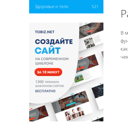
Здоровье и тело
521
Р
В 
фу
ка
че