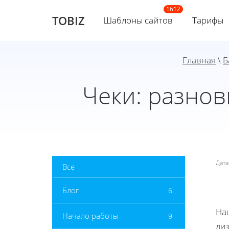
TOBIZ
Шаблоны сайтов
Тарифы
Главная
\
Б
Чеки: разно
Дат
Все
Блог
6
На
Начало работы
9
ди