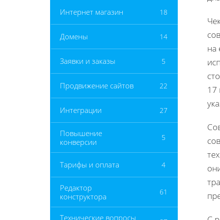
Интернет магазин
18
Чек
со
Домены
14
на 
Заявки и заказы
5
ис
сто
Продвижение сайтов
22
17 
ука
Интеграции
27
Со
Повышение
5
со
конверсии
те
Тарифы и оплата
4
он
тра
Редактор
61
пр
конструктора
Технические вопросы
С 