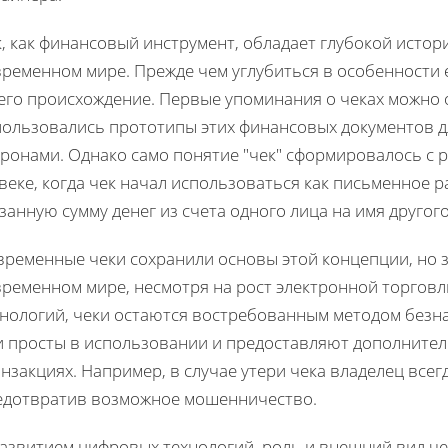
, как финансовый инструмент, обладает глубокой исто
временном мире. Прежде чем углубиться в особенности 
его происхождение. Первые упоминания о чеках можно о
пользовались прототипы этих финансовых документов д
ронами. Однако само понятие "чек" сформировалось с р
веке, когда чек начал использоваться как письменное
занную сумму денег из счета одного лица на имя другого
временные чеки сохранили основы этой концепции, но
временном мире, несмотря на рост электронной торгов
хнологий, чеки остаются востребованным методом безн
и просты в использовании и предоставляют дополнител
нзакциях. Например, в случае утери чека владелец все
едотвратив возможное мошенничество.
развитием цифровых технологий, роль и внешний вид че