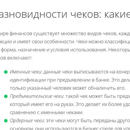
азновидности чеков: каки
мире финансов существует множество видов чеков, каж
нкции и имеет свои особенности. Чеки можно классифиц
к форма, назначение и условия использования. Некотор
ков включают:
Именные чеки
: данные чеки выписываются на конк
идентификации при предъявлении в банке. Это дела
только указанный человек может обналичить его.
Предъявительские чеки
: такой чек может быть пре
который имеет его на руках. Это делает их более 
сравнению с именными чеками.
Ордерные чеки
: эти чеки могут быть переданы друг
основном, они используются в бизнес-среде для у