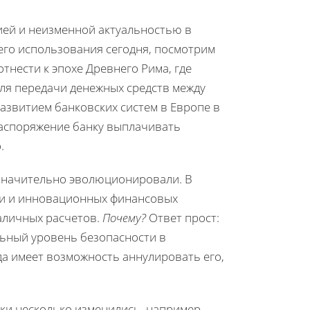
рией и неизменной актуальностью в
его использования сегодня, посмотрим
тнести к эпохе Древнего Рима, где
ля передачи денежных средств между
азвитием банковских систем в Европе в
 распоряжение банку выплачивать
.
 значительно эволюционировали. В
ли и инновационных финансовых
аличных расчетов.
Почему?
Ответ прост:
ьный уровень безопасности в
гда имеет возможность аннулировать его,
ки несколько изменились, например,