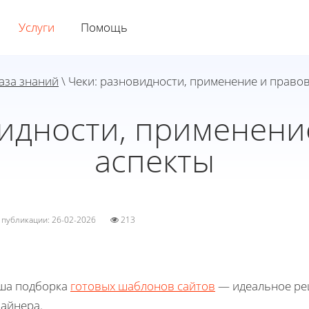
Услуги
Помощь
аза знаний
\ Чеки: разновидности, применение и право
видности, применени
аспекты
а публикации: 26-02-2026
213
ша подборка
готовых шаблонов сайтов
— идеальное реш
зайнера.