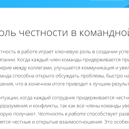
оль честности в командно
стность в работе играет ключевую роль в создании усп
мпании. Когда каждый член команды придерживается пр
верие между коллегами, улучшается коммуникация и уве
манда способна открыто обсуждать проблемы, быстро н
ения, что в конечном итоге приводит к лучшим результ
итуации, когда каждый сотрудник придерживается чест
доразумения и конфликты, так как все члены команды у
торую получают.
Честность в работе
способствует раз
нятся честные и открытые взаимоотношения. Это особен