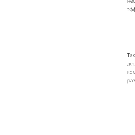
нео
эф
Та
дес
ко
ра