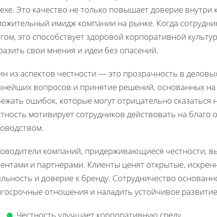
ехе. Это качество не только повышает доверие внутри 
ложительный имидж компании на рынке. Когда сотрудник
гом, это способствует здоровой корпоративной культуре
азить свои мнения и идеи без опасений.
ин из аспектов честности — это прозрачность в деловы
жнейших вопросов и принятие решений, основанных на
ежать ошибок, которые могут отрицательно сказаться н
тность мотивирует сотрудников действовать на благо о
ководством.
ководители компаний, придерживающиеся честности, в
ентами и партнерами. Клиенты ценят открытые, искрен
яльность и доверие к бренду. Сотрудничество основанн
лгосрочные отношения и наладить устойчивое развитие
Честность улучшает корпоративную среду