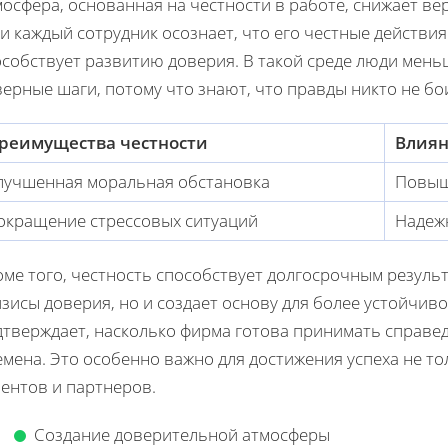
осфера, основанная на честности в работе, снижает в
и каждый сотрудник осознает, что его честные действия
особствует развитию доверия. В такой среде люди мен
ерные шаги, потому что знают, что правды никто не бо
реимущества честности
Влиян
лучшенная моральная обстановка
Повыш
окращение стрессовых ситуаций
Надеж
оме того, честность способствует долгосрочным резуль
зисы доверия, но и создает основу для более устойчив
дтверждает, насколько фирма готова принимать справе
мена. Это особенно важно для достижения успеха не тол
ентов и партнеров.
Создание доверительной атмосферы