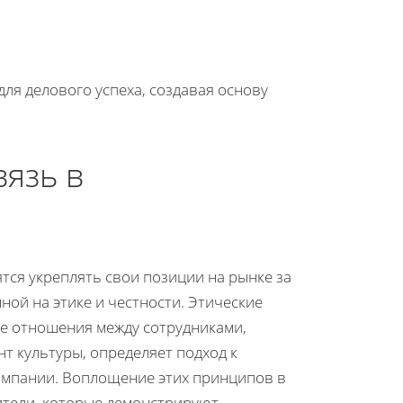
для делового успеха, создавая основу
вязь в
ся укреплять свои позиции на рынке за
ой на этике и честности. Этические
ые отношения между сотрудниками,
нт культуры, определяет подход к
омпании. Воплощение этих принципов в
ители, которые демонстрируют