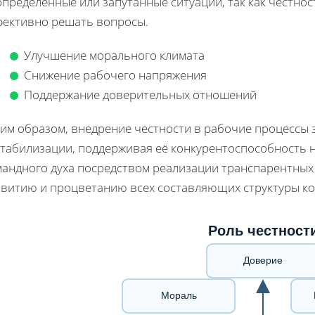
пределенные или запутанные ситуации, так как честнос
фективно решать вопросы.
Улучшение морального климата
Снижение рабочего напряжения
Поддержание доверительных отношений
ким образом, внедрение честности в рабочие процессы
табилизации, поддерживая её конкурентоспособность н
мандного духа посредством реализации транcпарентных
звитию и процветанию всех составляющих структуры к
Роль честност
Доверие
Мораль