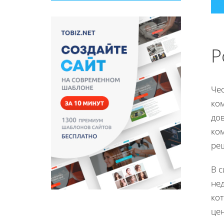
Р
Че
ко
до
ко
реш
В с
не
ко
це