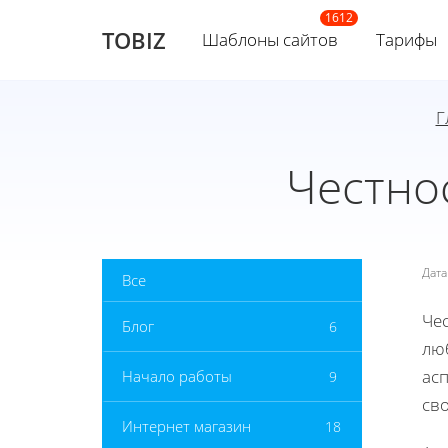
TOBIZ
Шаблоны сайтов
Тарифы
Г
Честнос
Дат
Все
Че
Блог
6
лю
ас
Начало работы
9
св
Интернет магазин
18