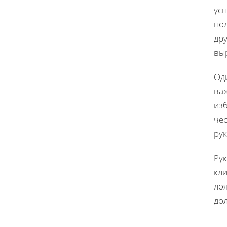
усп
по
дру
выр
Од
ва
изб
чес
ру
Ру
кли
ло
до