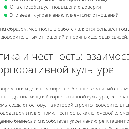
Она способствует повышению доверия
Это ведет к укреплению клиентских отношений
им образом, честность в работе является фундаментом 
я доверительных отношений и прочных деловых связей.
тика и честность: взаимос
орпоративной культуре
современном деловом мире все больше компаний стремят
ет внедрения мощной корпоративной культуры, основанн
рмы создают основу, на которой строятся доверительн
оводством и клиентами. Честность, как ключевой элеме
дению бизнеса и способствует укреплению репутации к
рпоративную культуру начинается с лидерства. Руковод