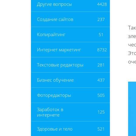
Другие вопросы
4428
Создание сайтов
237
Так
Копирайтинг
51
эл
че
Интернет маркетинг
8732
Это
оче
Текстовые редакторы
281
Бизнес обучение
437
Фоторедакторы
505
Заработок в
125
интернете
Здоровье и тело
521