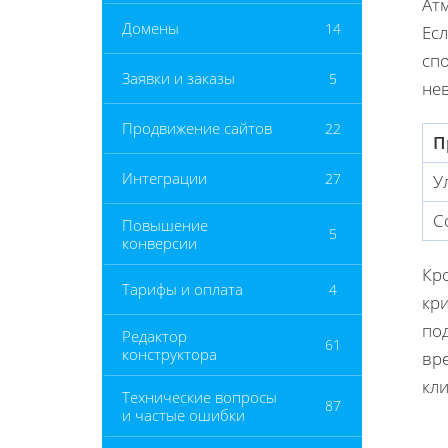
Атм
Домены
14
Есл
сп
Заявки и заказы
5
нев
Продвижение сайтов
22
П
Интеграции
27
У
С
Повышение
5
конверсии
Кр
Тарифы и оплата
4
кри
по
Редактор
61
конструктора
вре
кли
Технические вопросы
87
и частые ошибки