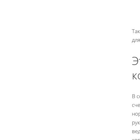
Так
дл
Э
к
В 
сч
но
рук
ве
ко