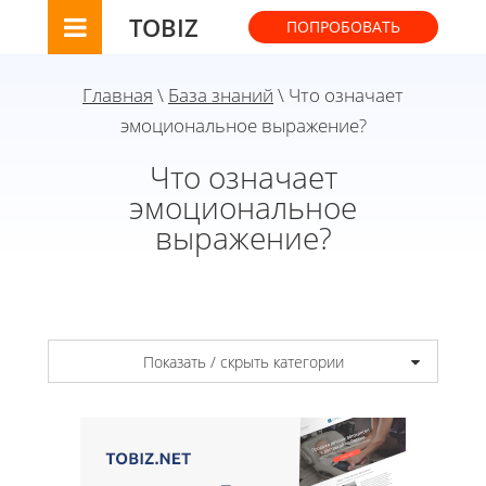
TOBIZ
ПОПРОБОВАТЬ
Главная
\
База знаний
\ Что означает
эмоциональное выражение?
Что означает
эмоциональное
выражение?
Показать / скрыть категории