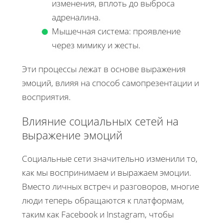
изменения, вплоть до выброса
адреналина.
Мышечная система: проявление
через мимику и жесты.
Эти процессы лежат в основе выражения
эмоций, влияя на способ самопрезентации и
восприятия.
Влияние социальных сетей на
выражение эмоций
Социальные сети значительно изменили то,
как мы воспринимаем и выражаем эмоции.
Вместо личных встреч и разговоров, многие
люди теперь обращаются к платформам,
таким как Facebook и Instagram, чтобы