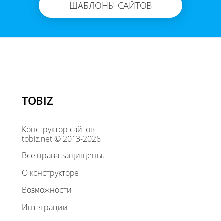
ШАБЛОНЫ САЙТОВ
TOBIZ
Конструктор сайтов
tobiz.net © 2013-2026
Все права защищены.
О конструкторе
Возможности
Интеграции