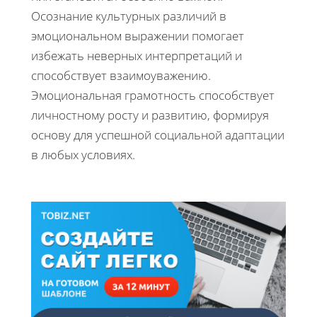
Осознание культурных различий в
эмоциональном выражении помогает
избежать неверных интерпретаций и
способствует взаимоуважению.
Эмоциональная грамотность способствует
личностному росту и развитию, формируя
основу для успешной социальной адаптации
в любых условиях.