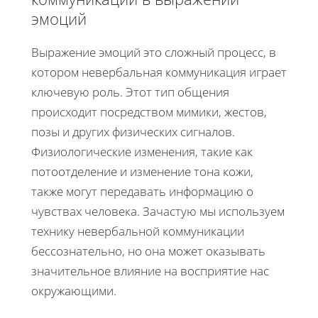
эмоций
Выражение эмоций это сложный процесс, в
котором невербальная коммуникация играет
ключевую роль. Этот тип общения
происходит посредством мимики, жестов,
позы и других физических сигналов.
Физиологические изменения, такие как
потоотделение и изменение тона кожи,
также могут передавать информацию о
чувствах человека. Зачастую мы используем
технику невербальной коммуникации
бессознательно, но она может оказывать
значительное влияние на восприятие нас
окружающими.