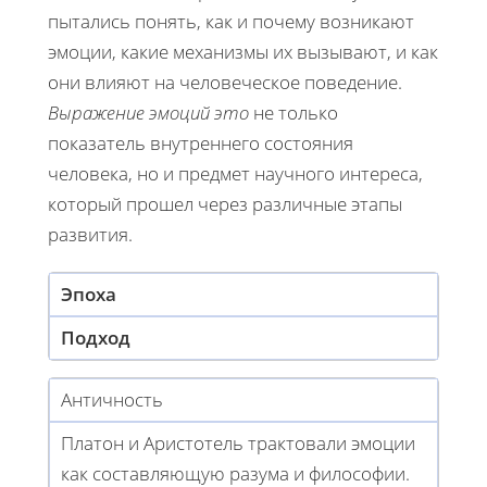
пытались понять, как и почему возникают
эмоции, какие механизмы их вызывают, и как
они влияют на человеческое поведение.
Выражение эмоций это
не только
показатель внутреннего состояния
человека, но и предмет научного интереса,
который прошел через различные этапы
развития.
Эпоха
Подход
Античность
Платон и Аристотель трактовали эмоции
как составляющую разума и философии.