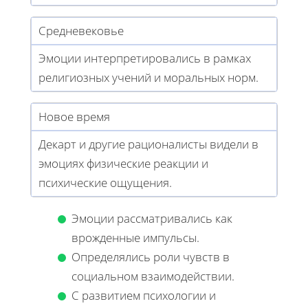
Средневековье
Эмоции интерпретировались в рамках
религиозных учений и моральных норм.
Новое время
Декарт и другие рационалисты видели в
эмоциях физические реакции и
психические ощущения.
Эмоции рассматривались как
врожденные импульсы.
Определялись роли чувств в
социальном взаимодействии.
С развитием психологии и