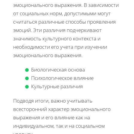
эмоционального выражения. В зависимости
от социальных норм, допустимыми могут
считаться различные способы проявления
эмоций. Эти различия подчеркивают
значимость культурного контекста и
необходимости его учета при изучении
эмоционального выражения.
Биологическая основа
Психологическое влияние
Культурные различия
Подводя итоги, важно учитывать
всесторонний характер эмоционального
выражения и его влияние как на
индивидуальном, так и на социальном