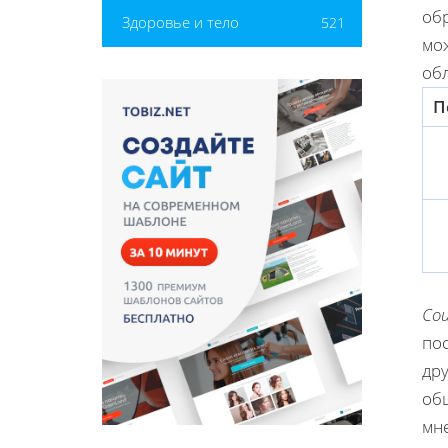
обр
Здоровье и тело
521
мо
об
П
Со
по
др
об
мн