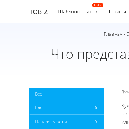
TOBIZ
Шаблоны сайтов
Тарифы
Главная
\
Б
Что предста
Дат
Все
Ку
Блог
6
во
ил
Начало работы
9