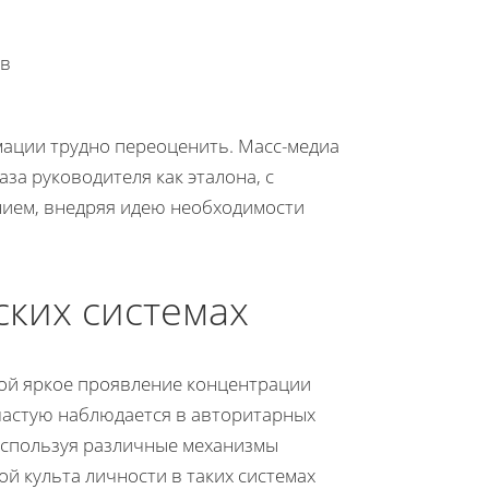
ов
мации трудно переоценить. Масс-медиа
а руководителя как эталона, с
ием, внедряя идею необходимости
ских системах
бой яркое проявление концентрации
ачастую наблюдается в авторитарных
 используя различные механизмы
 культа личности в таких системах