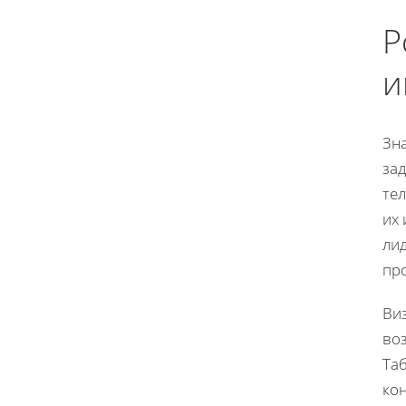
Р
и
Зн
за
тел
их
лид
пр
Ви
во
Та
ко