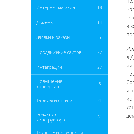
по
Интернет магазин
18
Ча
со
Домены
14
в к
про
Заявки и заказы
5
Ис
Продвижение сайтов
22
в Д
им
Интеграции
27
но
Повышение
Со
5
конверсии
ис
ис
Тарифы и оплата
4
ко
Редактор
де
61
конструктора
Технические вопросы