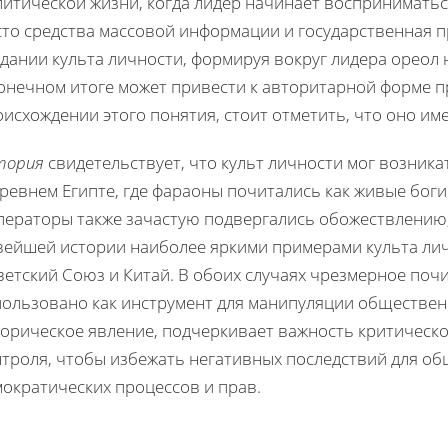
литической жизни, когда лидер начинает воспринимать
сто средства массовой информации и государственная 
здании культа личности, формируя вокруг лидера ореол
онечном итоге может привести к авторитарной форме пр
исхождении этого понятия, стоит отметить, что оно им
тория
свидетельствует, что культ личности мог возника
ревнем Египте, где фараоны почитались как живые боги
ператоры также зачастую подвергались обожествлению,
вейшей истории наиболее яркими примерами культа личн
ветский Союз и Китай. В обоих случаях чрезмерное поч
пользовано как инструмент для манипуляции общественн
торическое явление, подчеркивает важность критическ
нтроля, чтобы избежать негативных последствий для о
мократических процессов и прав.