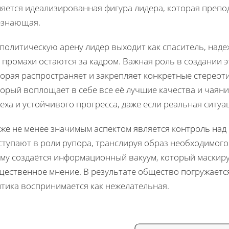
ляется идеализированная фигура лидера, которая препо
езнающая.
политическую арену лидер выходит как спаситель, надеж
 промахи остаются за кадром. Важная роль в создании э
торая распространяет и закрепляет конкретные стереот
торый воплощает в себе все её лучшие качества и чаян
еха и устойчивого прогресса, даже если реальная ситуа
кже не менее значимым аспектом является контроль на
ступают в роли рупора, транслируя образ необходимого
ому создаётся информационный вакуум, который маскир
щественное мнение. В результате общество погружается
итика воспринимается как нежелательная.