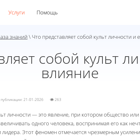
Услуги
Помощь
аза знаний
\ Что представляет собой культ личности и 
вляет собой культ ли
влияние
а публикации: 21-01-2026
263
льт личности — это явление, при котором общество ил
звеличивать одного человека, воспринимая его как неч
и лидера. Этот феномен отмечается чрезмерным усилени