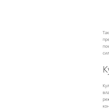
Та
пр
по
сил
К
Ку
вла
ре
ко