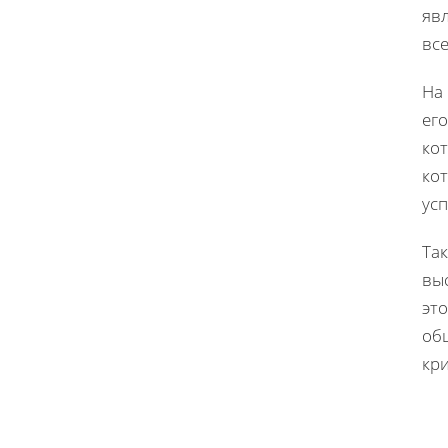
яв
вс
На 
его
ко
ко
усп
Та
вы
эт
об
кр