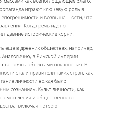
ся массами как всепоглощающее благо.
пропаганда играют ключевую роль в
 непогрешимости и возвышенности, что
авления. Когда речь идет о
еет давние исторические корни.
ть еще в древних обществах, например,
. Аналогично, в Римской империи
 становясь объектами поклонения. В
ости стали правители таких стран, как
итание личности вождя было
ым сознанием. Культ личности, как
ого мышления и общественного
бщества, включая потерю