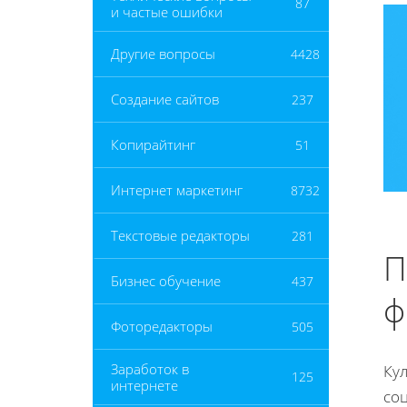
87
и частые ошибки
Другие вопросы
4428
Создание сайтов
237
Копирайтинг
51
Интернет маркетинг
8732
Текстовые редакторы
281
П
Бизнес обучение
437
ф
Фоторедакторы
505
Заработок в
Ку
125
интернете
со