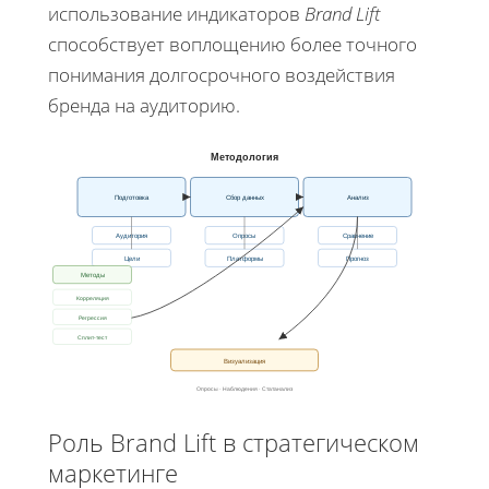
использование индикаторов
Brand Lift
способствует воплощению более точного
понимания долгосрочного воздействия
бренда на аудиторию.
Методология
Подготовка
Сбор данных
Анализ
Аудитория
Опросы
Сравнение
Цели
Платформы
Прогноз
Методы
Корреляция
Регрессия
Сплит-тест
Визуализация
Опросы · Наблюдения · Статанализ
Роль Brand Lift в стратегическом
маркетинге