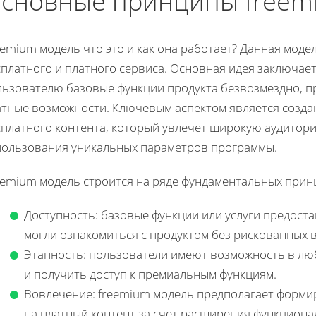
сновные принципы freem
emium модель что это и как она работает? Данная моде
платного и платного сервиса. Основная идея заключает
льзователю базовые функции продукта безвозмездно, п
атные возможности. Ключевым аспектом является созда
сплатного контента, который увлечет широкую аудитори
пользования уникальных параметров программы.
eemium модель строится на ряде фундаментальных прин
Доступность: базовые функции или услуги предост
могли ознакомиться с продуктом без рискованных 
Этапность: пользователи имеют возможность в лю
и получить доступ к премиальным функциям.
Вовлечение: freemium модель предполагает форми
на платный контент за счет расширения функциона