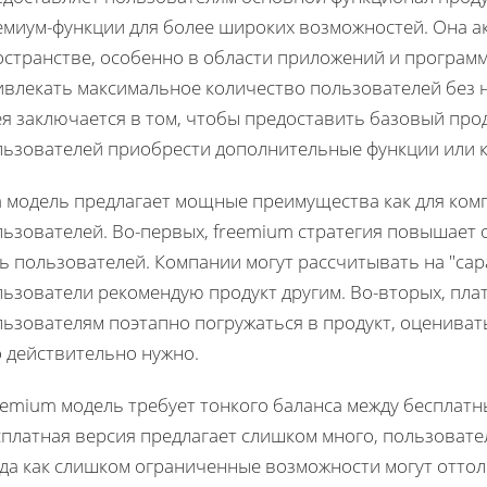
емиум-функции для более широких возможностей. Она а
остранстве, особенно в области приложений и програм
ивлекать максимальное количество пользователей без 
я заключается в том, чтобы предоставить базовый прод
льзователей приобрести дополнительные функции или к
 модель предлагает мощные преимущества как для комп
льзователей. Во-первых, freemium стратегия повышает 
ь пользователей. Компании могут рассчитывать на "са
льзователи рекомендую продукт другим. Во-вторых, пл
ьзователям поэтапно погружаться в продукт, оценивать 
о действительно нужно.
eemium модель требует тонкого баланса между бесплатн
платная версия предлагает слишком много, пользовател
гда как слишком ограниченные возможности могут отто