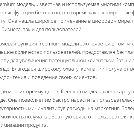
eemium модель, известная и используемая многими ком
зовые функции бесплатно, в то время как расширенные
ату. Она нашла широкое применение в цифровом мире, 
 бизнеса, так и для пользователей.
ючевая функция freemium модели заключается в том, чт
ьшое количество пользователей, предоставляя бесплат
нову для увеличения потенциальной клиентской базы и
енде. Благодаря широкому охвату, компании получают в
едпочтения и поведение своих клиентов.
еди многих преимуществ, freemium модель дает старт 
еде. Она позволяет им быстро нарастить пользовательс
улярность, минимализируя расходы на маркетинг. Боле
зможность получать обратную связь от пользователя, к
тимизации продукта.