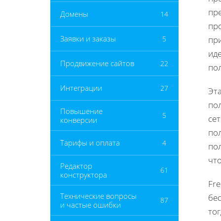
пр
Домены
14
пр
Заявки и заказы
5
пр
иде
Продвижение сайтов
22
по
Интеграции
27
Эта
по
Повышение
5
сет
конверсии
по
Тарифы и оплата
4
пол
чт
Редактор
61
конструктора
Fr
Технические вопросы
бес
87
и частые ошибки
то