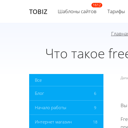
TOBIZ
Шаблоны сайтов
Тарифы
Главна
Что такое fr
Дат
Все
Блог
6
Вы
Начало работы
9
Fre
Интернет магазин
18
пр