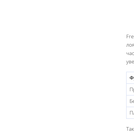
Fr
ло
ча
ув
Ф
П
Б
П
Так