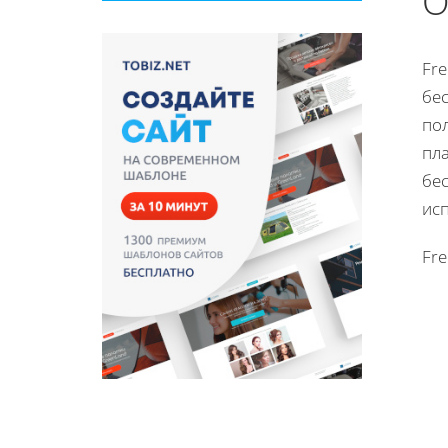
О
Fre
бес
по
пл
бе
ис
Fr