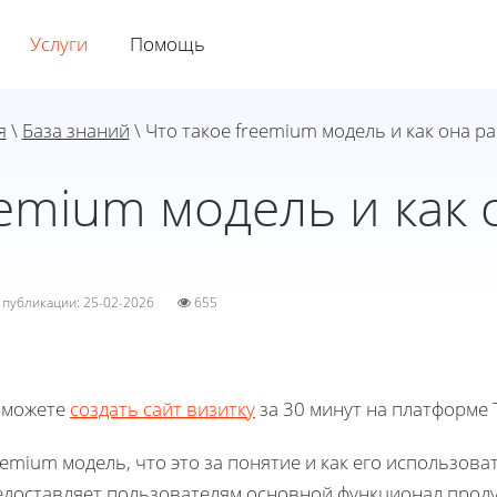
Услуги
Помощь
я
\
База знаний
\ Что такое freemium модель и как она р
eemium модель и как 
а публикации: 25-02-2026
655
 можете
создать сайт визитку
за 30 минут на платформе T
emium модель, что это за понятие и как его использов
едоставляет пользователям основной функционал проду