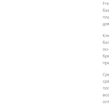
Fr
ба
пл
для
Кл
бол
ос
бр
пр
Ср
ср
поп
во
оп