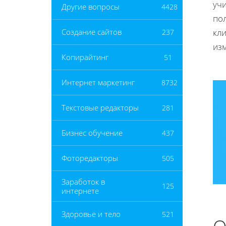
уч
Другие вопросы
4428
по
кли
Создание сайтов
237
из
Копирайтинг
51
Интернет маркетинг
8732
Текстовые редакторы
281
Бизнес обучение
437
Фоторедакторы
505
Заработок в
125
интернете
Здоровье и тело
521