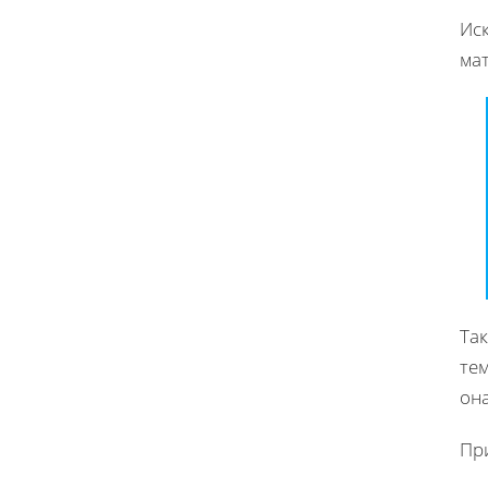
Иск
ма
Так
тем
она
Пр