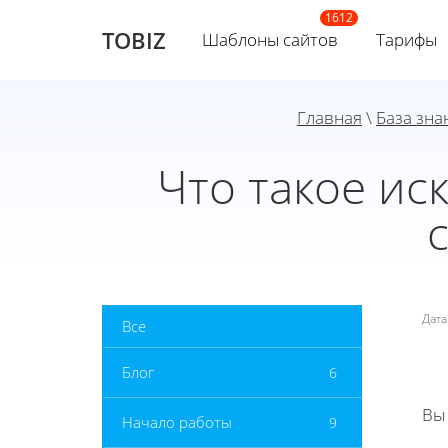
TOBIZ
Шаблоны сайтов
Тарифы
Главная
\
База зна
Что такое ис
Дат
Все
Блог
6
Вы
Начало работы
9