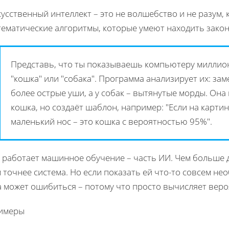
усственный интеллект – это не волшебство и не разум, к
тематические алгоритмы, которые умеют находить зако
Представь, что ты показываешь компьютеру миллио
"кошка" или "собака". Программа анализирует их: зам
более острые уши, а у собак – вытянутые морды. Она 
кошка, но создаёт шаблон, например: "Если на карти
маленький нос – это кошка с вероятностью 95%".
 работает машинное обучение – часть ИИ. Чем больше д
 точнее система. Но если показать ей что-то совсем нео
 может ошибиться – потому что просто вычисляет вероя
имеры