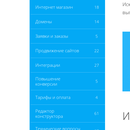
Ис
Интернет магазин
18
вы
Домены
14
Заявки и заказы
5
Продвижение сайтов
22
Интеграции
27
Повышение
5
конверсии
Тарифы и оплата
4
Редактор
И
61
конструктора
Технические вопросы