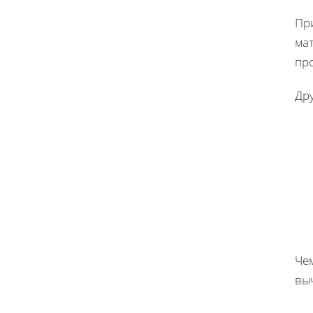
При
ма
пр
Др
Чем
выч