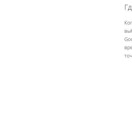
Гд
Ког
вы
Goo
вре
точ