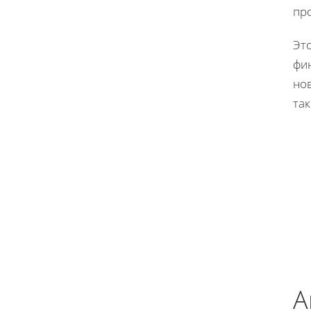
пр
Эт
фи
но
та
А