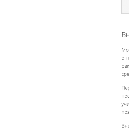
Вн
Мо
оп
ре
сре
Пе
пр
уч
по
Вн