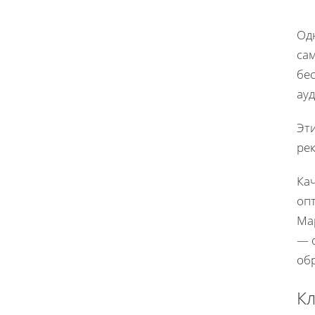
Од
са
бес
ау
Эт
рек
Ка
оп
Мар
— 
обр
Кл