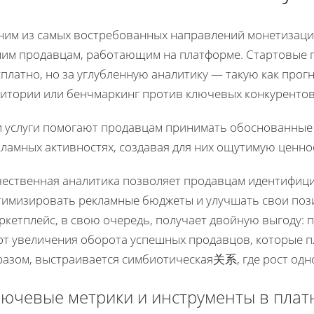
ним из самых востребованных направлений монетизации
мим продавцам, работающим на платформе. Стартовые 
платно, но за углубленную аналитику — такую как прог
дитории или бенчмаркинг против ключевых конкурентов
и услуги помогают продавцам принимать обоснованные 
ламных активностях, создавая для них ощутимую ценно
чественная аналитика позволяет продавцам идентифици
тимизировать рекламные бюджеты и улучшать свои пози
кетплейс, в свою очередь, получает двойную выгоду: 
от увеличения оборота успешных продавцов, которые пл
азом, выстраивается симбиотическая关系, где рост одно
ючевые метрики и инструменты в плат