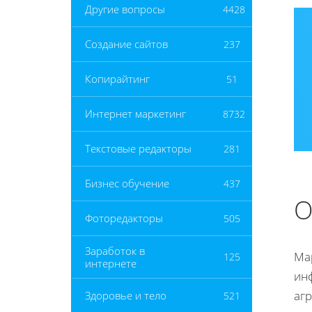
Другие вопросы
4428
Создание сайтов
237
Копирайтинг
51
Интернет маркетинг
8732
Текстовые редакторы
281
Бизнес обучение
437
О
Фоторедакторы
505
Заработок в
Ма
125
интернете
ин
аг
Здоровье и тело
521