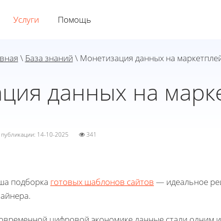
Услуги
Помощь
вная
\
База знаний
\ Монетизация данных на маркетпле
ция данных на марк
а публикации: 14-10-2025
341
ша подборка
готовых шаблонов сайтов
— идеальное реш
зайнера.
современной цифровой экономике данные стали одним и