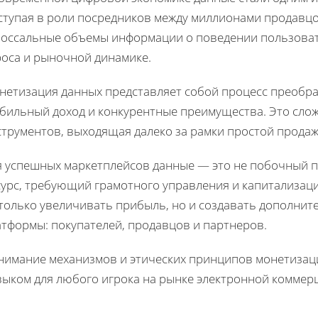
ступая в роли посредников между миллионами продавцо
лоссальные объемы информации о поведении пользоват
роса и рыночной динамике.
нетизация данных представляет собой процесс преобр
абильный доход и конкурентные преимущества. Это слож
струментов, выходящая далеко за рамки простой прода
я успешных маркетплейсов данные — это не побочный пр
сурс, требующий грамотного управления и капитализац
только увеличивать прибыль, но и создавать дополнит
атформы: покупателей, продавцов и партнеров.
нимание механизмов и этических принципов монетизац
выком для любого игрока на рынке электронной коммер