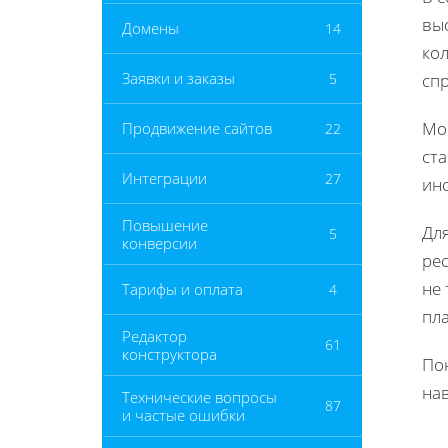
вы
Домены
14
ко
Заявки и заказы
5
сп
Мо
Продвижение сайтов
22
ст
Интеграции
27
ин
Повышение
Дл
5
конверсии
ре
не 
Тарифы и оплата
4
пл
Редактор
61
конструктора
По
на
Технические вопросы
87
и частые ошибки