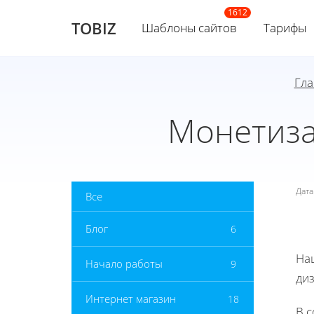
TOBIZ
Шаблоны сайтов
Тарифы
Гла
Монетиза
Дат
Все
Блог
6
На
Начало работы
9
ди
Интернет магазин
18
В 