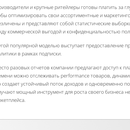
оизводители и крупные ритейлеры готовы платить за г
обы оптимизировать свои ассортиментные и маркетинго
езличены и представляют собой статистические выборки
жду коммерческой выгодой и конфиденциальностью пол
угой популярной моделью выступает предоставление п
литики в рамках подписки.
есто разовых отчетов компании предлагают доступ к пл
емени можно отслеживать performance товаров, динамик
о создает устойчивый поток доходов и одновременно п
лучают мощный инструмент для роста своего бизнеса н
ркетплейса.