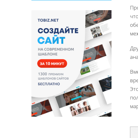
Пр
чт
об
ме
Др
ана
Вм
вр
Эт
по
ма