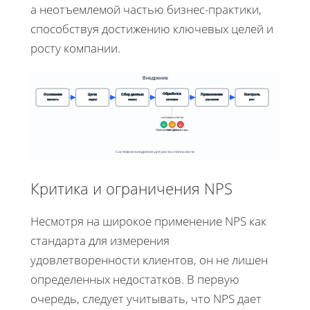
а неотъемлемой частью бизнес-практики,
способствуя достижению ключевых целей и
росту компании.
Внедрение
Обработка
Осознание
Цели
Сбор данных
Применение
Контроль
важность
задачи
каналы
категории
улучшения
рост
категории ответов
П
Н
Д
Промоутеры
Нейтралы
Детракторы
Системное внедрение для роста и лояльности
Критика и ограничения NPS
Несмотря на широкое применение NPS как
стандарта для измерения
удовлетворенности клиентов, он не лишен
определенных недостатков. В первую
очередь, следует учитывать, что NPS дает