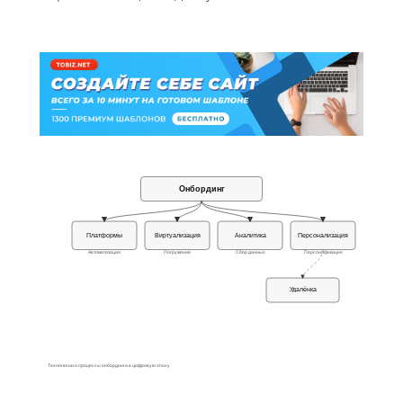
Онбординг
Платформы
Виртуализация
Аналитика
Персонализация
Автоматизация
Погружение
Сбор данных
Персонификация
Удалёнка
Технологии и процессы онбординга в цифровую эпоху