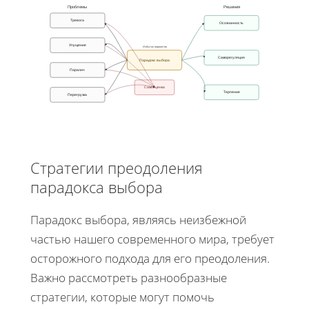
Проблемы
Решения
Тревога
Осознанность
Упущение
Избыток вариантов
Саморегуляция
Парадокс выбора
Паралич
Самооценка
Терпение
Перегрузка
Стратегии преодоления
парадокса выбора
Парадокс выбора, являясь неизбежной
частью нашего современного мира, требует
осторожного подхода для его преодоления.
Важно рассмотреть разнообразные
стратегии, которые могут помочь