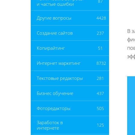
87
и частые ошибки
Другие вопросы
4428
В з
Создание сайтов
237
фи
по
Копирайтинг
51
эф
Интернет маркетинг
8732
Текстовые редакторы
281
Бизнес обучение
437
Фоторедакторы
505
Заработок в
125
интернете