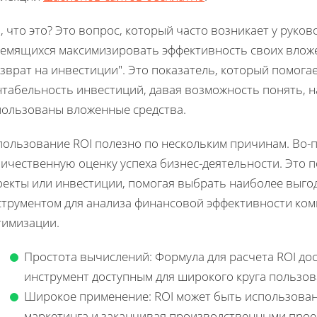
, что это? Это вопрос, который часто возникает у руко
ремящихся максимизировать эффективность своих влож
зврат на инвестиции". Это показатель, который помог
нтабельность инвестиций, давая возможность понять, 
пользованы вложенные средства.
пользование ROI полезно по нескольким причинам. Во-п
личественную оценку успеха бизнес-деятельности. Это 
оекты или инвестиции, помогая выбрать наиболее выгод
струментом для анализа финансовой эффективности ком
тимизации.
Простота вычислений: Формула для расчета ROI дос
инструмент доступным для широкого круга пользов
Широкое применение: ROI может быть использован 
маркетинга и заканчивая производственными прое