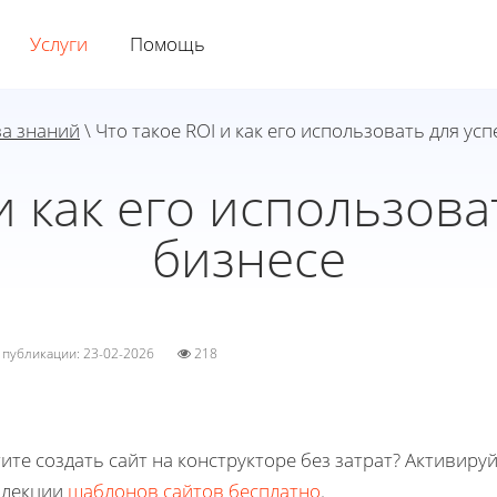
Услуги
Помощь
за знаний
\ Что такое ROI и как его использовать для усп
и как его использова
бизнесе
а публикации: 23-02-2026
218
ите создать сайт на конструкторе без затрат? Активиру
ллекции
шаблонов сайтов бесплатно
.