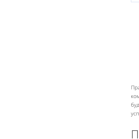
Пр
ко
буд
ус
П