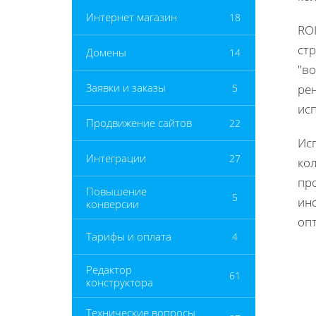
Интернет магазин
18
ROI
ст
Домены
14
"во
Заявки и заказы
5
ре
ис
Продвижение сайтов
22
Ис
Интеграции
27
ко
пр
Повышение
5
ин
конверсии
оп
Тарифы и оплата
4
Редактор
61
конструктора
Технические вопросы