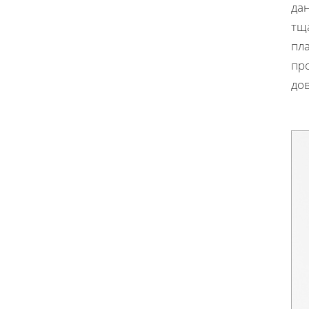
дан
тщ
пла
пр
до