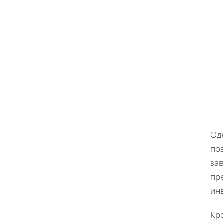
Одн
по
зав
пр
ин
Кр