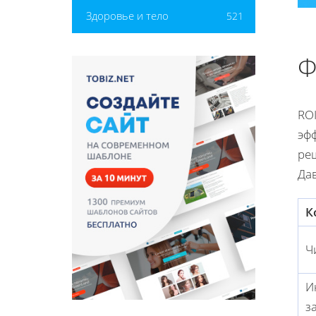
Здоровье и тело
521
Ф
ROI
эф
реш
Да
К
Ч
И
з