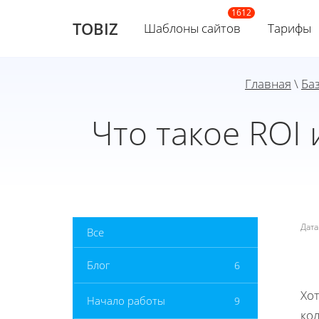
TOBIZ
Шаблоны сайтов
Тарифы
Главная
\
Ба
Что такое ROI 
Дат
Все
Блог
6
Хот
Начало работы
9
ко