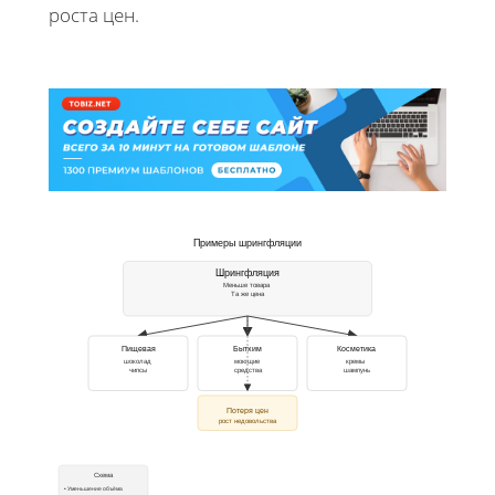
роста цен.
Примеры шрингфляции
Шрингфляция
Меньше товара
Та же цена
Пищевая
Бытхим
Косметика
шоколад
моющие
кремы
чипсы
средства
шампунь
Потеря цен
рост недовольства
Схема
• Уменьшение объёма