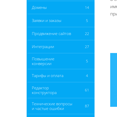
им
Домены
14
пр
Заявки и заказы
5
Продвижение сайтов
22
Интеграции
27
Повышение
5
конверсии
Тарифы и оплата
4
Редактор
61
конструктора
Технические вопросы
87
и частые ошибки