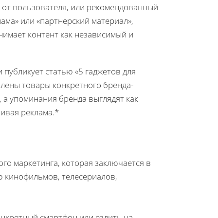
т от пользователя, или рекомендованный
лама» или «партнерский материал»,
нимает контент как независимый и
 публикует статью «5 гаджетов для
влены товары конкретного бренда-
, а упоминания бренда выглядят как
чивая реклама.*
го маркетинга, которая заключается в
 кинофильмов, телесериалов,
онкретный смартфон или ездить на