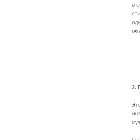
в 
спи
од
об
2.
Это
ин
му
Ге