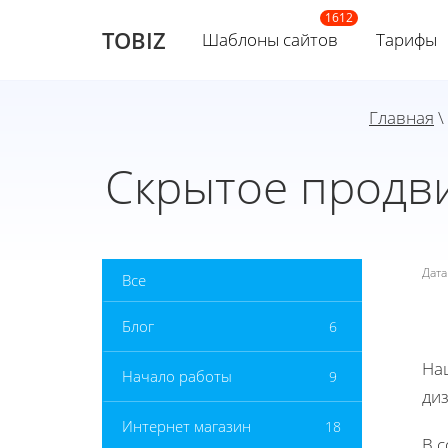
TOBIZ
Шаблоны сайтов
Тарифы
Главная
\
Скрытое продв
Дат
Все
Блог
6
На
Начало работы
9
ди
Интернет магазин
18
В 