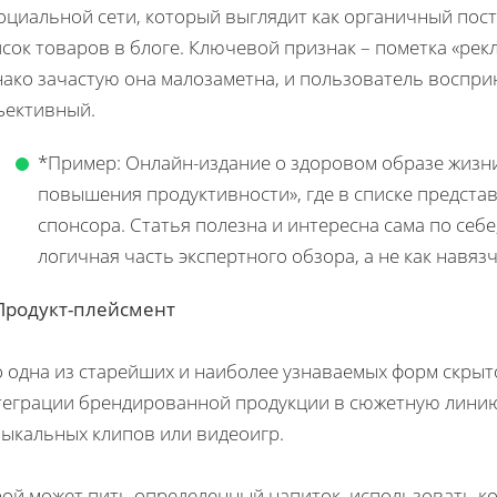
социальной сети, который выглядит как органичный пос
сок товаров в блоге. Ключевой признак – пометка «рек
нако зачастую она малозаметна, и пользователь воспри
ъективный.
*Пример: Онлайн-издание о здоровом образе жизни
повышения продуктивности», где в списке предста
спонсора. Статья полезна и интересна сама по себе
логичная часть экспертного обзора, а не как навяз
 Продукт-плейсмент
 одна из старейших и наиболее узнаваемых форм скрыто
теграции брендированной продукции в сюжетную линию
зыкальных клипов или видеоигр.
рой может пить определенный напиток, использовать к