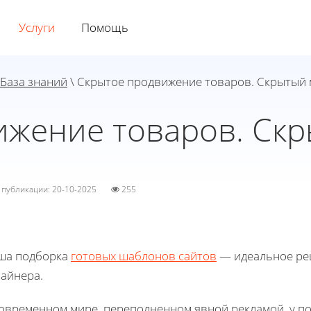
Услуги
Помощь
База знаний
\ Скрытое продвижение товаров. Скрытый 
ижение товаров. Скр
а публикации: 20-10-2025
255
ша подборка
готовых шаблонов сайтов
— идеальное реш
зайнера.
современном мире, переполненном явной рекламой, у п