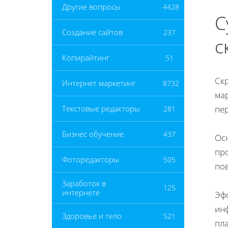
Другие вопросы
4428
С
Создание сайтов
237
с
Копирайтинг
51
Скр
Интернет маркетинг
8732
ма
пе
Текстовые редакторы
281
Бизнес обучение
437
Ос
про
Фоторедакторы
505
по
Заработок в
125
интернете
Эф
инф
Здоровье и тело
521
пл