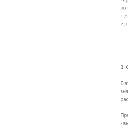
авт
поя
исп
3.
В 
зна
ра
Пр
- 