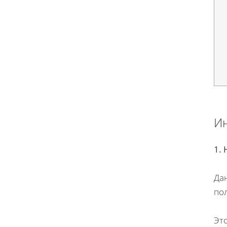
Ин
1.
Да
по
Эт