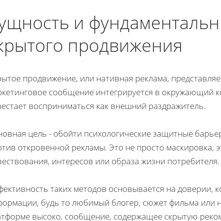
ущность и фундаменталь
крытого продвижения
ытое продвижение, или нативная реклама, представляе
ркетинговое сообщение интегрируется в окружающий ко
рестает восприниматься как внешний раздражитель.
новная цель - обойти психологические защитные барье
тив откровенной рекламы. Это не просто маскировка, э
вествования, интересов или образа жизни потребителя.
фективность таких методов основывается на доверии, к
ормации, будь то любимый блогер, сюжет фильма или н
атформе высоко, сообщение, содержащее скрытую реком