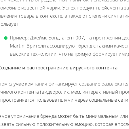
омобиле известной марки. Успех продукт-плейсмента за
вления товара в контексте, а также от степени симпати
ользует.
Пример: Джеймс Бонд, агент 007, на протяжении де
Martin. Зрители ассоциируют бренд с такими качест
высокие технологии, что напрямую формирует ими
 Создание и распространение вирусного контента
этом случае компания финансирует создание развлекате
чимого контента (видеоролик, мем, интерактивный про
спространяется пользователями через социальные сети
ямое упоминание бренда может быть минимальным или 
вызвать сильную положительную эмоцию, которая впосле