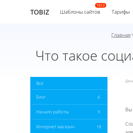
TOBIZ
Шаблоны сайтов
Тарифы
Главная
Что такое соц
Дат
Все
Блог
6
Вы
Начало работы
9
Со
Интернет магазин
18
эл