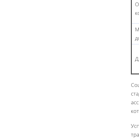
О
к
М
д
Д
Со
ст
ас
ко
Ус
тра