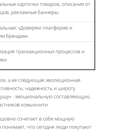
льные карточки товаров, описания от
цов, рекламные баннеры.
альная: «Доверяю платформе и
м брендам».
зация транзакционных процессов и
ики.
ели, а ее следующая эволюционная
ктивность, надежность и широту
«душу» - эмоциональную составляющую,
астников комьюнити.
есшовно сочетает в себе мощную
н понимает, что сегодня люди покупают