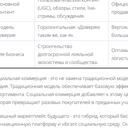
сновной
Официа
(UGC), обзоры, стили, live-
онтент
продав
стримы, обсуждения.
одель
Горизонтальная: «Доверяю
Вертик
оверия
таким же, как я».
больши
Строительство
Оптими
ля бизнеса
долгосрочной лояльной
логист
экосистемы и сообщества.
циальная коммерция - это не замена традиционной мод
адия. Традиционная модель обеспечивает базовую эффе
сортимента. Социальная коммерция добавляет к этому 
торая превращает разовых покупателей в преданных уч
пешный маркетплейс будущего - это гибрид, который б
нзакционную платформу и vibrant социальную среду. О