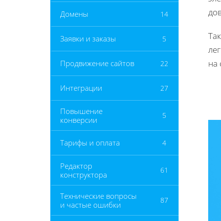
до
Домены
14
Та
Заявки и заказы
5
ле
на
Продвижение сайтов
22
Интеграции
27
Повышение
5
конверсии
Тарифы и оплата
4
Редактор
61
конструктора
Технические вопросы
87
и частые ошибки