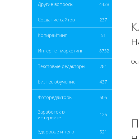
Другие вопросы
4428
Создание сайтов
237
К
Копирайтинг
51
н
Интернет маркетинг
8732
Ос
Текстовые редакторы
281
Бизнес обучение
437
Фоторедакторы
505
Заработок в
125
интернете
П
Здоровье и тело
521
н