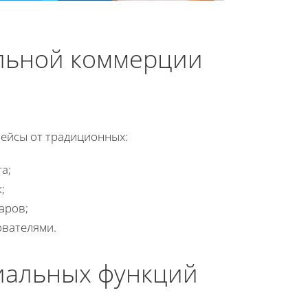
льной коммерции
ейсы от традиционных:
а;
;
аров;
ователями.
иальных функций