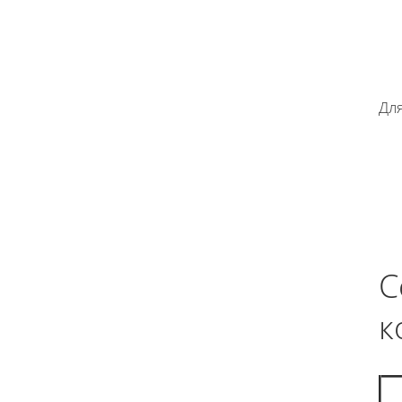
Для
С
к