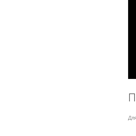
П
Для