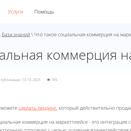
Услуги
Помощь
\
База знаний
\ Что такое социальная коммерция на мар
иальная коммерция н
а публикации: 13-10-2025
185
 можете
сделать лендинг
, который действительно прода
циальная коммерция на маркетплейсе - это интеграция 
ектронную торговлю с целью усиления взаимодействия