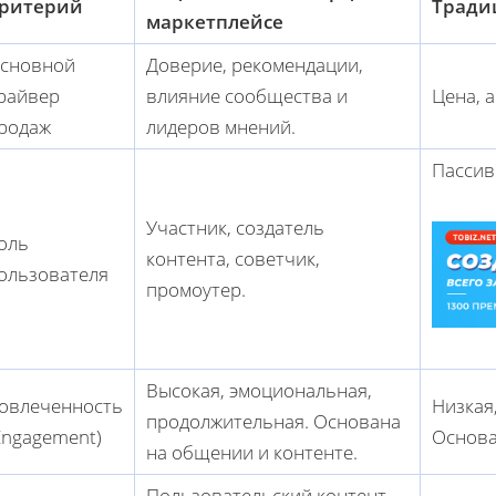
ритерий
Тради
маркетплейсе
сновной
Доверие, рекомендации,
райвер
влияние сообщества и
Цена, 
родаж
лидеров мнений.
Пассив
Участник, создатель
оль
контента, советчик,
ользователя
промоутер.
Высокая, эмоциональная,
овлеченность
Низкая
продолжительная. Основана
Engagement)
Основа
на общении и контенте.
Пользовательский контент