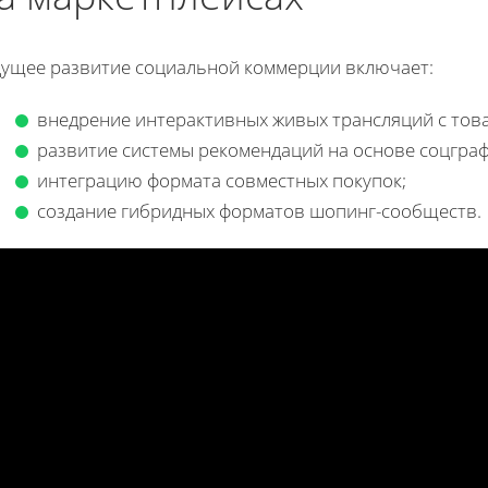
дущее развитие социальной коммерции включает:
внедрение интерактивных живых трансляций с тов
развитие системы рекомендаций на основе соцграф
интеграцию формата совместных покупок;
создание гибридных форматов шопинг-сообществ.