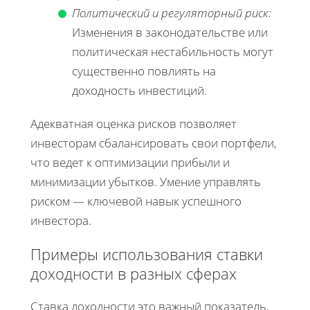
Политический и регуляторный риск:
Изменения в законодательстве или
политическая нестабильность могут
существенно повлиять на
доходность инвестиций.
Адекватная оценка рисков позволяет
инвесторам сбалансировать свои портфели,
что ведет к оптимизации прибыли и
минимизации убытков. Умение управлять
риском — ключевой навык успешного
инвестора.
Примеры использования ставки
доходности в разных сферах
Ставка доходности это важный показатель,