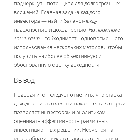
подчеркнуть потенциал для долгосрочных
вложений. Главная задача каждого
инвестора — найти баланс между
надежностью и доходностью.
На практике
возникает
необходимость одновременного
использования нескольких методов, чтобы
получить наиболее объективную и
обоснованную оценку доходности.
Вывод
Подводя итог, следует отметить, что ставка
доходности это важный показатель, который
позволяет инвесторам и аналитикам
оценивать эффективность различных
инвестиционных решений. Несмотря на
многообразие видов ставок доходности и