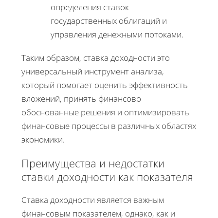
определения ставок
государственных облигаций и
управления денежными потоками.
Таким образом, ставка доходности это
универсальный инструмент анализа,
который помогает оценить эффективность
вложений, принять финансово
обоснованные решения и оптимизировать
финансовые процессы в различных областях
экономики.
Преимущества и недостатки
ставки доходности как показателя
Ставка доходности является важным
финансовым показателем, однако, как и