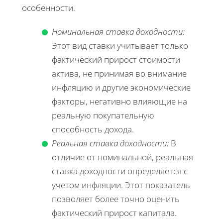
особенности.
Номинальная ставка доходности:
Этот вид ставки учитывает только
фактический прирост стоимости
актива, не принимая во внимание
инфляцию и другие экономические
факторы, негативно влияющие на
реальную покупательную
способность дохода.
Реальная ставка доходности:
В
отличие от номинальной, реальная
ставка доходности определяется с
учетом инфляции. Этот показатель
позволяет более точно оценить
фактический прирост капитала.