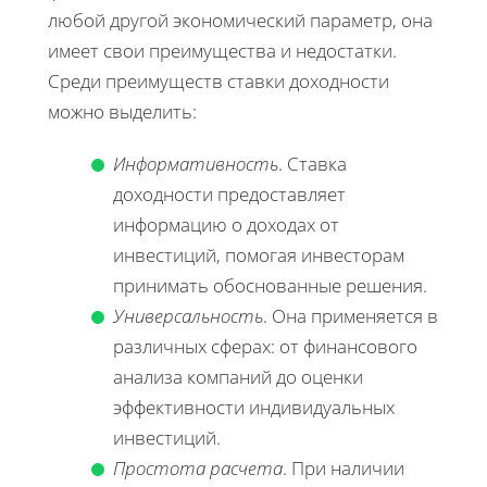
любой другой экономический параметр, она
имеет свои преимущества и недостатки.
Среди преимуществ ставки доходности
можно выделить:
Информативность
. Ставка
доходности предоставляет
информацию о доходах от
инвестиций, помогая инвесторам
принимать обоснованные решения.
Универсальность
. Она применяется в
различных сферах: от финансового
анализа компаний до оценки
эффективности индивидуальных
инвестиций.
Простота расчета
. При наличии