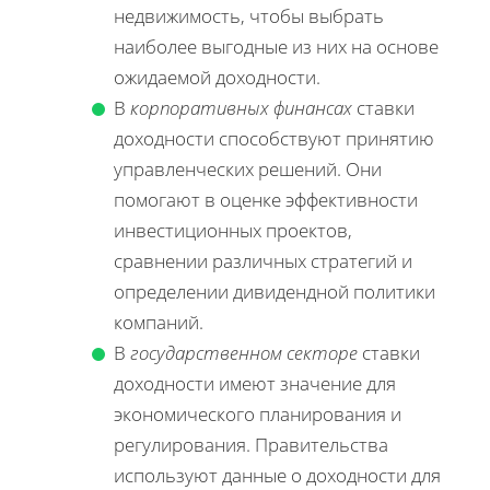
недвижимость, чтобы выбрать
наиболее выгодные из них на основе
ожидаемой доходности.
В
корпоративных финансах
ставки
доходности способствуют принятию
управленческих решений. Они
помогают в оценке эффективности
инвестиционных проектов,
сравнении различных стратегий и
определении дивидендной политики
компаний.
В
государственном секторе
ставки
доходности имеют значение для
экономического планирования и
регулирования. Правительства
используют данные о доходности для