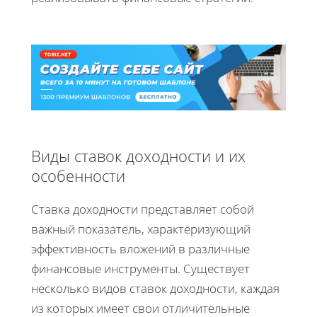
Виды ставок доходности и их
особенности
Ставка доходности представляет собой
важный показатель, характеризующий
эффективность вложений в различные
финансовые инструменты. Существует
несколько видов ставок доходности, каждая
из которых имеет свои отличительные