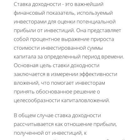
Ставка доходности - это важнейший
финансовый показатель, используемый
инвесторами для оценки потенциальной
прибыли от инвестиций. Она представляет
собой процентное выражение прироста
стоимости инвестированной суммы
капитала за определенный период времени.
Основная цель ставки доходности
заключается в измерении эффективности
вложений, что помогает инвесторам
принять обоснованное решение о
целесообразности капиталовложений.
В общем случае ставка доходности
рассчитывается как отношение прибыли,
полученной от инвестиций, к