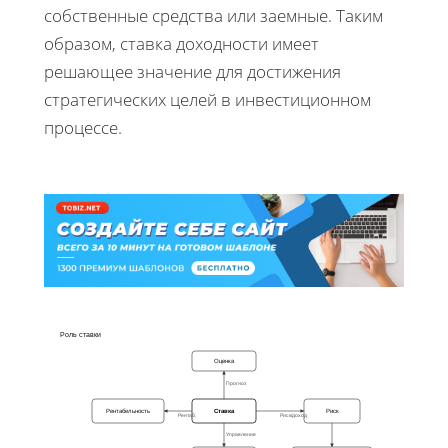
собственные средства или заемные. Таким
образом, ставка доходности имеет
решающее значение для достижения
стратегических целей в инвестиционном
процессе.
Роль ставки
Оценка
Прогноз
Ставка
Рентабельность
Риск
Рентаб.
Риск/доход
Управление