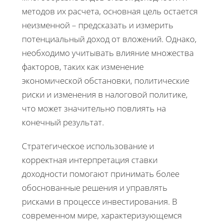
методов их расчета, основная цель остается
неизменной – предсказать и измерить
потенциальный доход от вложений. Однако,
необходимо учитывать влияние множества
факторов, таких как изменение
экономической обстановки, политические
риски и изменения в налоговой политике,
что может значительно повлиять на
конечный результат.
Стратегическое использование и
корректная интерпретация ставки
доходности помогают принимать более
обоснованные решения и управлять
рисками в процессе инвестирования. В
современном мире, характеризующемся