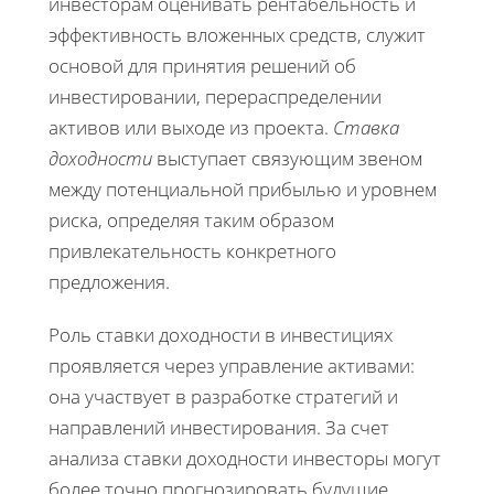
инвесторам оценивать рентабельность и
эффективность вложенных средств, служит
основой для принятия решений об
инвестировании, перераспределении
активов или выходе из проекта.
Ставка
доходности
выступает связующим звеном
между потенциальной прибылью и уровнем
риска, определяя таким образом
привлекательность конкретного
предложения.
Роль ставки доходности в инвестициях
проявляется через управление активами:
она участвует в разработке стратегий и
направлений инвестирования. За счет
анализа ставки доходности инвесторы могут
более точно прогнозировать будущие