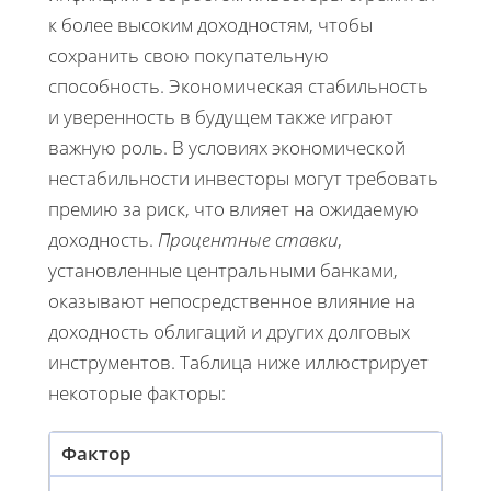
к более высоким доходностям, чтобы
сохранить свою покупательную
способность. Экономическая стабильность
и уверенность в будущем также играют
важную роль. В условиях экономической
нестабильности инвесторы могут требовать
премию за риск, что влияет на ожидаемую
доходность.
Процентные ставки
,
установленные центральными банками,
оказывают непосредственное влияние на
доходность облигаций и других долговых
инструментов. Таблица ниже иллюстрирует
некоторые факторы:
Фактор