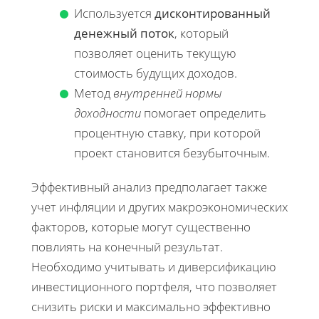
Используется
дисконтированный
денежный поток
, который
позволяет оценить текущую
стоимость будущих доходов.
Метод
внутренней нормы
доходности
помогает определить
процентную ставку, при которой
проект становится безубыточным.
Эффективный анализ предполагает также
учет инфляции и других макроэкономических
факторов, которые могут существенно
повлиять на конечный результат.
Необходимо учитывать и диверсификацию
инвестиционного портфеля, что позволяет
снизить риски и максимально эффективно