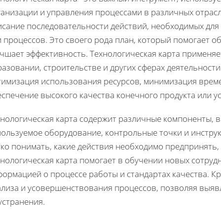
ганизации и управления процессами в различных отрасл
исание последовательности действий, необходимых дл
 процессов. Это своего рода план, который помогает 
чшает эффективность. Технологическая карта применяет
азовании, строительстве и других сферах деятельности
тимизация использования ресурсов, минимизация време
спечение высокого качества конечного продукта или ус
хнологическая карта содержит различные компоненты, в
пользуемое оборудование, контрольные точки и инструк
тко понимать, какие действия необходимо предпринять,
хнологическая карта помогает в обучении новых сотруд
ормацией о процессе работы и стандартах качества. Кр
ализа и усовершенствования процессов, позволяя выявл
устранения.