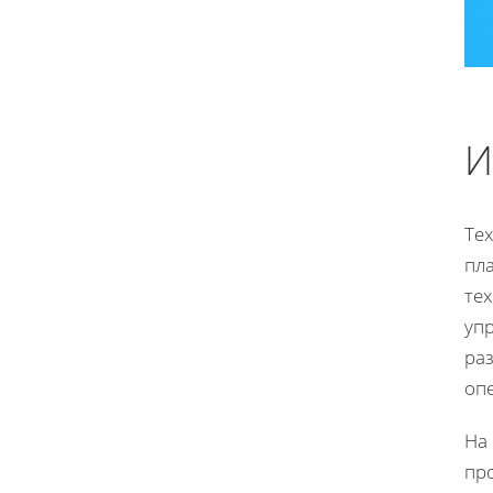
И
Те
пл
те
уп
ра
оп
На
про