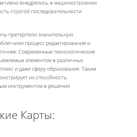
ы активно внедрялись в машиностроении
ость строгой последовательности
арты претерпели значительную
блегчили процесс редактирования и
 точнее. Современные технологические
тъемлемым элементом в различных
лекс и даже сферу образования. Таким
монстрирует их способность
жным инструментом в решении
кие Карты: