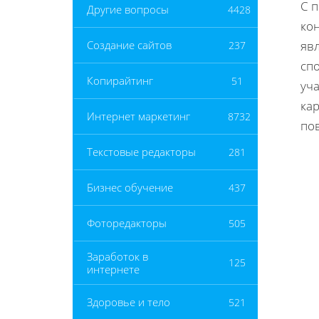
С 
Другие вопросы
4428
ко
яв
Создание сайтов
237
сп
Копирайтинг
51
уч
ка
Интернет маркетинг
8732
по
Текстовые редакторы
281
Бизнес обучение
437
Фоторедакторы
505
Заработок в
125
интернете
Здоровье и тело
521