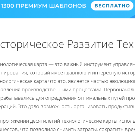
сторическое Развитие Тех
хнологическая карта — это важный инструмент управле
анирования, который имеет давнюю и интересную истор
хнологическая карта что это, является частью эволюц
равления производственными процессами. Первоначально
зрабатывались для определения оптимальных путей пр
ераций. Это дало возможность организовать продуктив
 протяжении десятилетий технологические карты испол
цессов, что позволило снизить затраты, сократить вр