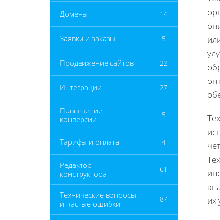
ор
Домены
14
оп
Заявки и заказы
5
или
улу
Продвижение сайтов
22
обр
оп
Интеграции
27
обе
Повышение
5
Те
конверсии
ис
Тарифы и оплата
4
че
Те
Редактор
61
инф
конструктора
ан
Технические вопросы
87
их 
и частые ошибки