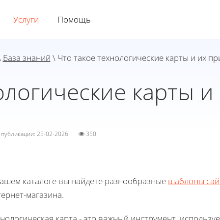
Услуги
Помощь
\
База знаний
\ Что такое технологические карты и их п
ологические карты 
а публикации: 25-02-2026
350
нашем каталоге вы найдете разнообразные
шаблоны сай
ернет-магазина.
нологическая карта - это важный инструмент, использ