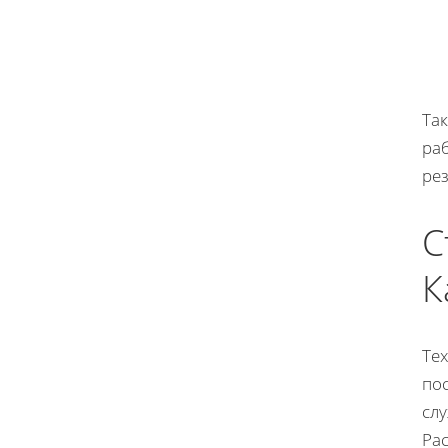
Та
ра
рез
С
К
Те
по
сл
Ра