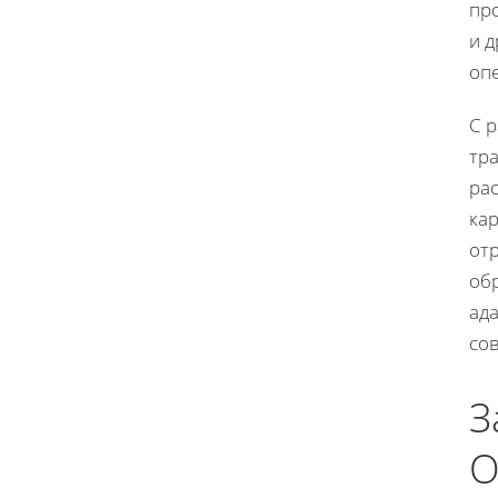
пр
и д
оп
С 
тр
ра
ка
от
обр
ад
со
З
О