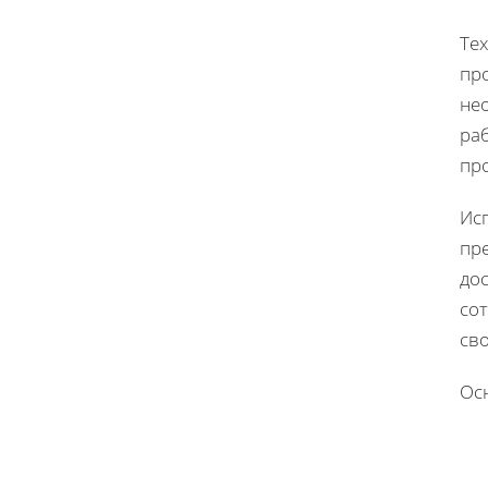
Тех
пр
нео
раб
пр
Ис
пр
дос
сот
св
Ос