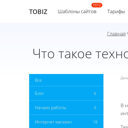
TOBIZ
Шаблоны сайтов
Тарифы
Главная
Что такое техн
Дат
Все
Блог
6
В 
Начало работы
9
инт
Интернет магазин
18
Тех