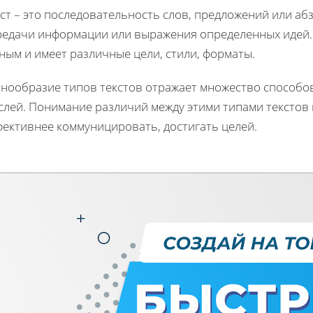
ст – это последовательность слов, предложений или аб
редачи информации или выражения определенных идей.
ным и имеет различные цели, стили, форматы.
знообразие типов текстов отражает множество способ
слей. Понимание различий между этими типами текстов 
фективнее коммуницировать, достигать целей.