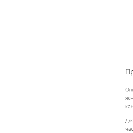
П
Оп
яс
кон
Дл
ча