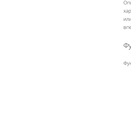
Оп
хар
или
вп
Ф
Фу