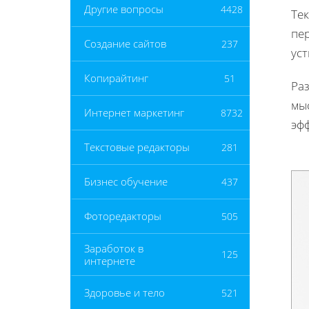
Другие вопросы
4428
Тек
пе
Создание сайтов
237
уст
Копирайтинг
51
Ра
мы
Интернет маркетинг
8732
эф
Текстовые редакторы
281
Бизнес обучение
437
Фоторедакторы
505
Заработок в
125
интернете
Здоровье и тело
521