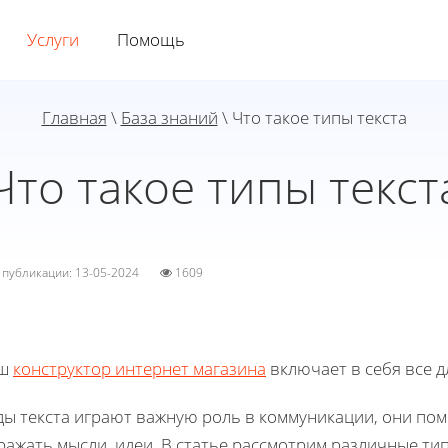
Услуги
Помощь
Главная
\
База знаний
\ Что такое типы текста
Что такое типы текст
а публикации: 13-05-2024
1609
ш
конструктор интернет магазина
включает в себя все д
ды текста играют важную роль в коммуникации, они по
ажать мысли, идеи. В статье рассмотрим различные тип