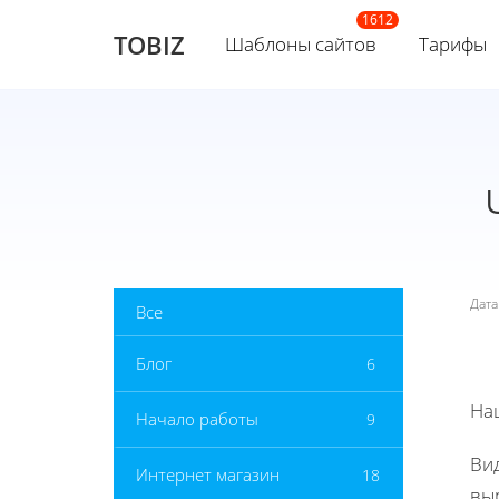
TOBIZ
Шаблоны сайтов
Тарифы
Дат
Все
Блог
6
На
Начало работы
9
Ви
Интернет магазин
18
выр