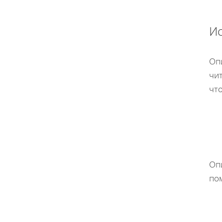
И
Оп
чит
чт
Оп
пом