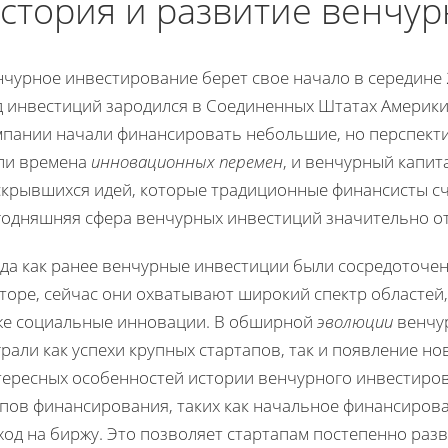
стория и развитие венчу
нчурное инвестирование берет свое начало в середине 
д инвестиций зародился в Соединенных Штатах Америки
мпании начали финансировать небольшие, но перспекти
ли времена
инновационных перемен
, и венчурный капит
скрывшихся идей, которые традиционные финансисты с
одняшняя сфера венчурных инвестиций значительно отл
гда как ранее венчурные инвестиции были сосредоточе
торе, сейчас они охватывают широкий спектр областей, 
же социальные инновации. В обширной
эволюции
венчу
рали как успехи крупных стартапов, так и появление н
тересных особенностей истории венчурного инвестиро
апов финансирования, таких как начальное финансирова
од на биржу. Это позволяет стартапам постепенно разв