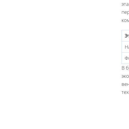
эт
пер
ко
Э
Н
Ф
В 
эко
ве
те