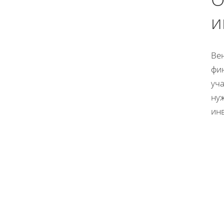
и
Ве
фи
уча
ну
ин