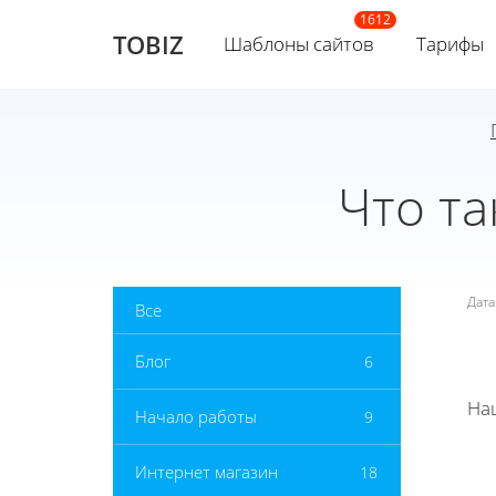
TOBIZ
Шаблоны сайтов
Тарифы
Что т
Дат
Все
Блог
6
На
Начало работы
9
Интернет магазин
18