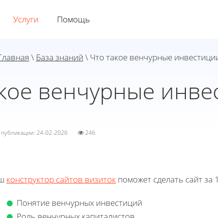
Услуги
Помощь
Главная
\
База знаний
\ Что такое венчурные инвестици
акое венчурные инве
а публикации: 24-02-2026
246
ш
конструктор сайтов визиток
поможет сделать сайт за 1
Понятие венчурных инвестиций
Роль венчурных капиталистов