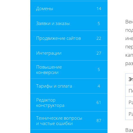
Домены
14
Ве
Заявки и заказы
5
под
ин
Продвижение сайтов
22
пе
Интеграции
27
кап
ра
Повышение
5
конверсии
Э
Тарифы и оплата
4
П
Редактор
Р
61
конструктора
Р
Технические вопросы
87
и частые ошибки
Ва