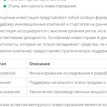
Этапы венчурного инвестирования
нчурные инвестиции представляют собой особую форму
держку инновационных компаний и стартапов на ранних
вестиции ассоциируются с высоким уровнем риска, но в
рспективами доходности. Основными инвесторами в да
италисты, которые не только вкладывают средства, но 
звитии компаний, предоставляя стратегическую поддерж
тап
Описание
осевной
Финансирование исследования и разраб
анний
Поддержка начального этапа продажи и
асширение
Увеличение производственных мощносте
жным аспектом венчурного инвестирования является ко