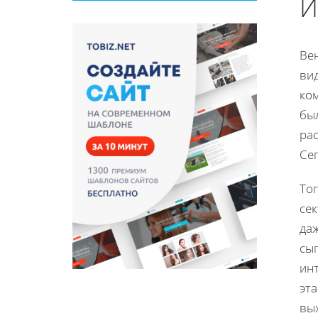
И
Ве
ви
ко
бы
ра
Сег
То
сек
да
сыг
ин
эт
вых