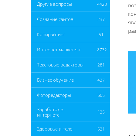
Другие вопросы
4428
во
ко
Создание сайтов
237
яв
ра
Копирайтинг
51
Интернет маркетинг
8732
Текстовые редакторы
281
Бизнес обучение
437
Фоторедакторы
505
Заработок в
125
интернете
Здоровье и тело
521