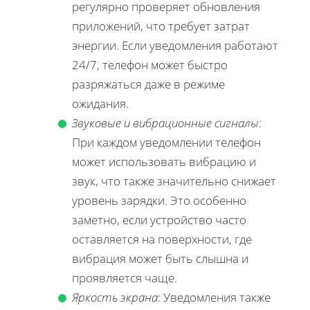
регулярно проверяет обновления
приложений, что требует затрат
энергии. Если уведомления работают
24/7, телефон может быстро
разряжаться даже в режиме
ожидания.
Звуковые и вибрационные сигналы
:
При каждом уведомлении телефон
может использовать вибрацию и
звук, что также значительно снижает
уровень зарядки. Это особенно
заметно, если устройство часто
оставляется на поверхности, где
вибрация может быть слышна и
проявляется чаще.
Яркость экрана
: Уведомления также