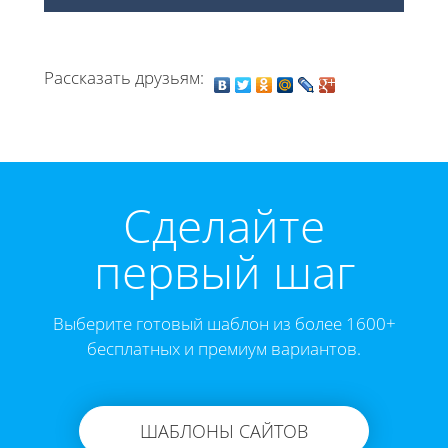
Рассказать друзьям:
Cделайте
первый шаг
Выберите готовый шаблон из более 1600+
бесплатных и премиум вариантов.
ШАБЛОНЫ САЙТОВ