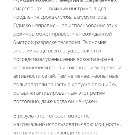
смартфонах — важный инструмент для
продления срока службы аккумулятора.
Однако неправильное использование этих
режимов может привести к неожиданной
быстрой разрядке телефона. Экономия
энергии чаще всего осуществляется
посредством уменьшения яркости экрана,
ограничением фона и сокращением времени
активности сетей. Тем не менее, неопытные
пользователи зачастую допускают ошибку,
оставляя активированным этот режим
постоянно, даже когда он не нужен.
В результате, телефон может не
максимально использовать свою мощность,
что влияет на производительность