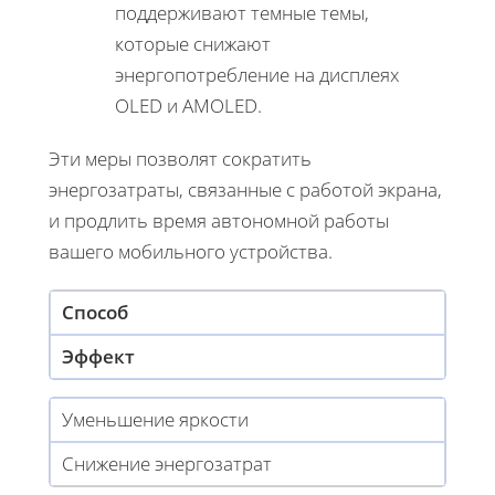
поддерживают темные темы,
которые снижают
энергопотребление на дисплеях
OLED и AMOLED.
Эти меры позволят сократить
энергозатраты, связанные с работой экрана,
и продлить время автономной работы
вашего мобильного устройства.
Способ
Эффект
Уменьшение яркости
Снижение энергозатрат