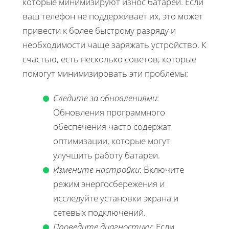
которые минимизируют износ батареи. Если
ваш телефон не поддерживает их, это может
привести к более быстрому разряду и
необходимости чаще заряжать устройство. К
счастью, есть несколько советов, которые
помогут минимизировать эти проблемы:
Следите за обновлениями
:
Обновления программного
обеспечения часто содержат
оптимизации, которые могут
улучшить работу батареи.
Измените настройки
: Включите
режим энергосбережения и
исследуйте установки экрана и
сетевых подключений.
Проведите диагностику
: Если