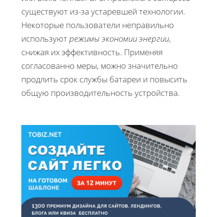
существуют из-за устаревшей технологии.
Некоторые пользователи неправильно
используют
режимы экономии энергии
,
снижая их эффективность. Применяя
согласованно меры, можно значительно
продлить срок службы батареи и повысить
общую производительность устройства.