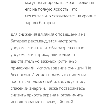
могут активировать экран, включая
его на полную яркость, что
моментально сказывается на уровне
заряда батареи.
Для снижения влияния оповещений на
батарею рекомендуется настроить
уведомления так, чтобы разрешенные
уведомления приходили только от
действительно важных/критичных
приложений. Использование функции "Не
беспокоить" может помочь в снижении
частоты уведомлений и, как следствие,
спасении энергии. Также постарайтесь
снизить яркость экрана и ограничить
использование взаимодействий.