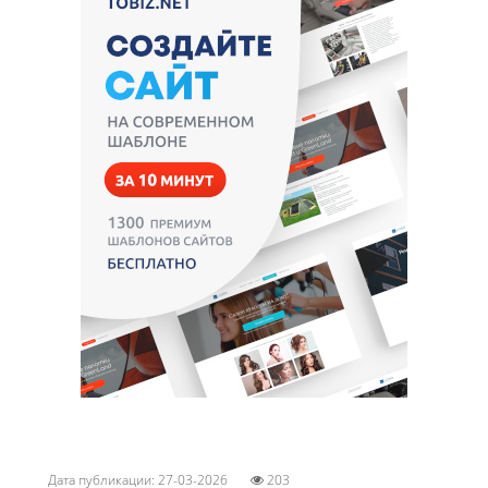
Дата публикации: 27-03-2026
203