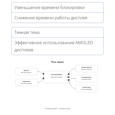
Уменьшение времени блокировки
Снижение времени работы дисплея
Темная тема
Эффективное использование AMOLED
дисплеев
Роль экрана
Снизить яркость
Меньше энергии
Яркость
Высокая яркость
Быстрый разряд
Экран тратит заряд
Укоротить блок
Короткий экран
Разрешение
Высокое разреш
Темная тема
Выгода АМОЛЕД
Оптимизация экрана — экономия батареи