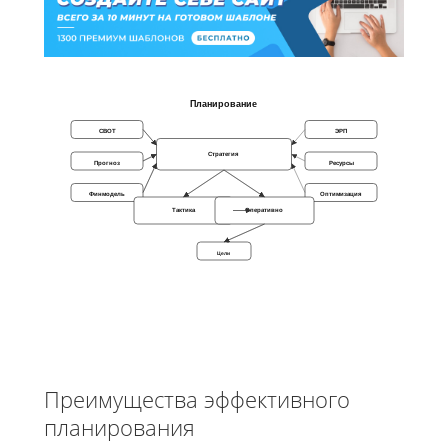
Планирование
СВОТ
ЭРП
Стратегия
Прогноз
Ресурсы
Финмодель
Оптимизация
Тактика
Оперативно
Цели
Преимущества эффективного
планирования