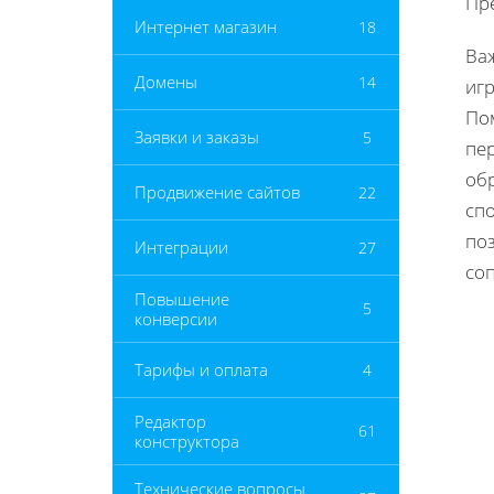
Пр
Интернет магазин
18
Ва
Домены
14
иг
По
Заявки и заказы
5
пер
об
Продвижение сайтов
22
сп
по
Интеграции
27
со
Повышение
5
конверсии
Тарифы и оплата
4
Редактор
61
конструктора
Технические вопросы