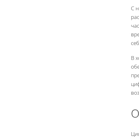
С 
ра
ча
вре
себ
В х
об
пр
циф
во
О
Ци