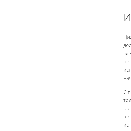
И
Ци
дес
эл
пр
ис
на
С 
то
ро
во
ис