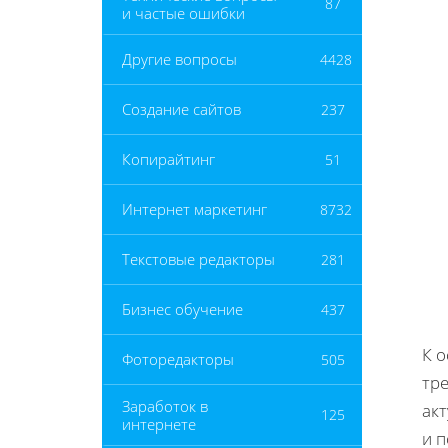
87
и частые ошибки
Другие вопросы
4428
Создание сайтов
237
Копирайтинг
51
Интернет маркетинг
8732
Текстовые редакторы
281
Бизнес обучение
437
К 
Фоторедакторы
505
тр
Заработок в
ак
125
интернете
и 