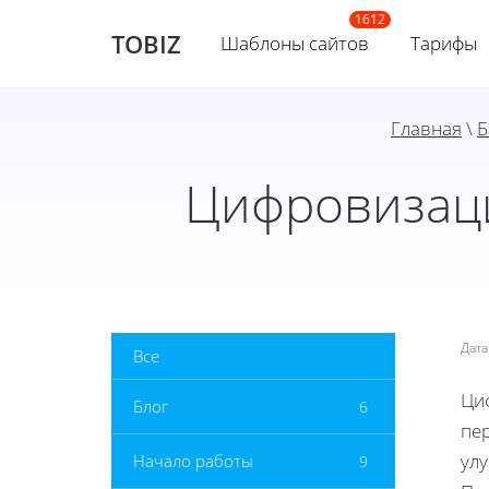
TOBIZ
Шаблоны сайтов
Тарифы
Главная
\
Б
Цифровизаци
Дат
Все
Ци
Блог
6
пе
ул
Начало работы
9