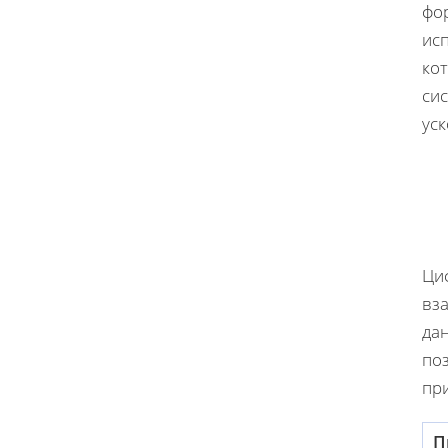
фо
ис
ко
си
ус
Ци
вз
да
по
пр
П