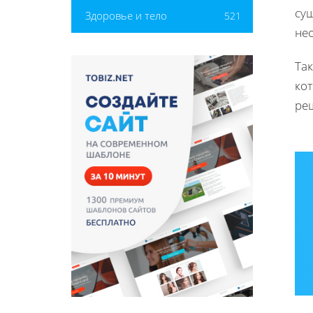
су
Здоровье и тело
521
не
Так
кот
реш