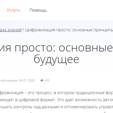
Услуги
Помощь
аза знаний
\ Цифровизация просто: основные принципы
я просто: основны
будущее
а публикации: 26-01-2026
245
фровизация – это процесс, в котором традиционные фо
реходят в цифровой формат. Это дает возможность авт
учшать контроль над данными и оптимизировать управле