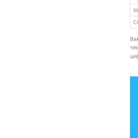
У
С
Ва
тек
ци