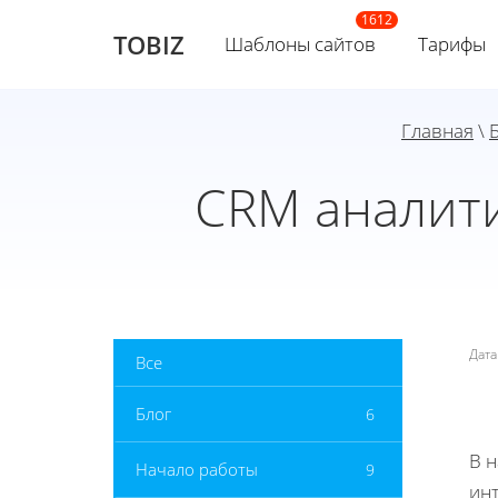
TOBIZ
Шаблоны сайтов
Тарифы
Главная
\
CRM аналити
Дат
Все
Блог
6
В 
Начало работы
9
инт