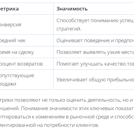
етрика
Значимость
Способствует пониманию успеш
онверсия
стратегий.
редний чек
Оценивает поведение и предпоч
ремя на сделку
Позволяет выявлять узкие места
роцент возвратов
Помогает улучшать качество то
опутствующие
Увеличивает общую прибыльнос
родажи
трики позволяют не только оценить деятельность, но 
учшений. Понимание значимости этих ключевых показа
аптироваться к изменениям в рыночной среде и способс
иентированной на потребности клиентов.