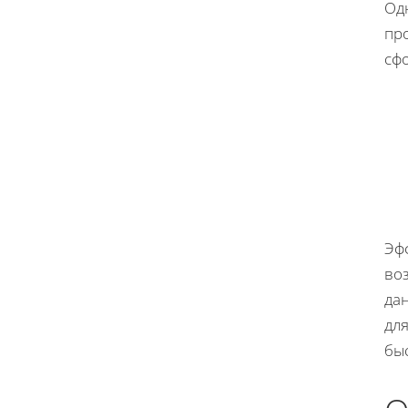
Од
про
сфо
Эф
во
да
дл
бы