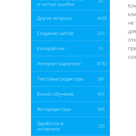
87
и частые ошибки
Кл
кли
Другие вопросы
4428
не
дл
Создание сайтов
237
от
пре
Копирайтинг
51
со
Интернет маркетинг
8732
Текстовые редакторы
281
Бизнес обучение
437
Фоторедакторы
505
Заработок в
125
интернете