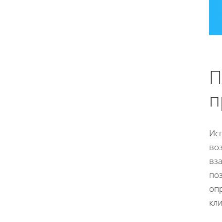
П
п
Ис
во
вза
поз
оп
кли