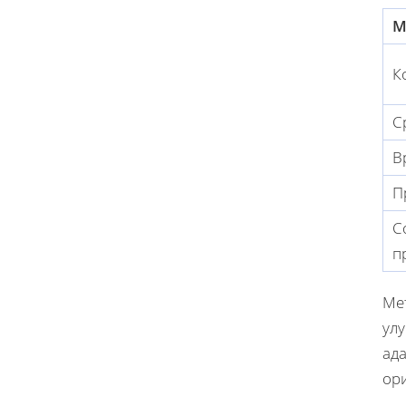
М
К
С
В
П
С
п
Ме
ул
ад
ор