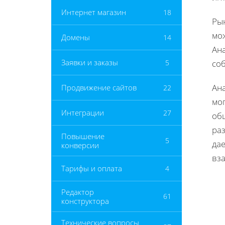
Интернет магазин
18
Ры
мо
Домены
14
Ан
Заявки и заказы
5
со
Ан
Продвижение сайтов
22
мо
Интеграции
27
об
раз
Повышение
5
да
конверсии
вз
Тарифы и оплата
4
Редактор
61
конструктора
Технические вопросы