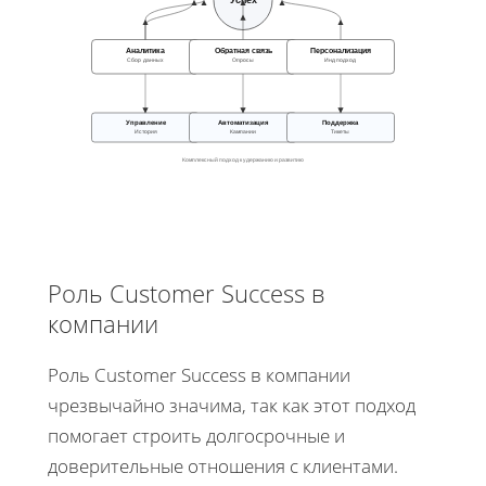
Успех
Аналитика
Обратная связь
Персонализация
Сбор данных
Опросы
Инд подход
Управление
Автоматизация
Поддержка
История
Кампании
Тикеты
Комплексный подход к удержанию и развитию
Роль Customer Success в
компании
Роль Customer Success в компании
чрезвычайно значима, так как этот подход
помогает строить долгосрочные и
доверительные отношения с клиентами.