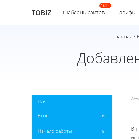
TOBIZ
Шаблоны сайтов
Тарифы
Главная
\
Добавлен
Дат
Все
Блог
6
В 
Начало работы
9
инт