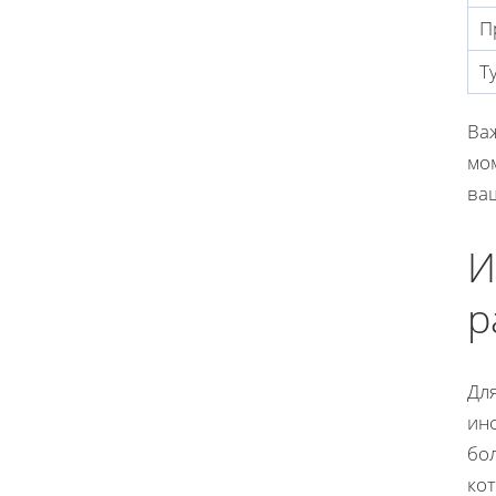
П
Т
Ва
мом
ва
И
р
Дл
ин
бо
кот