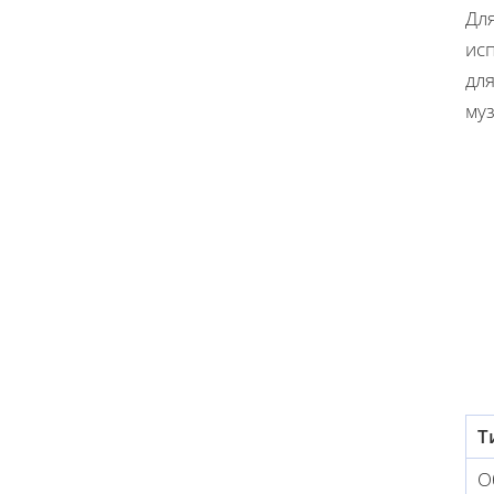
Дл
исп
дл
муз
Т
О