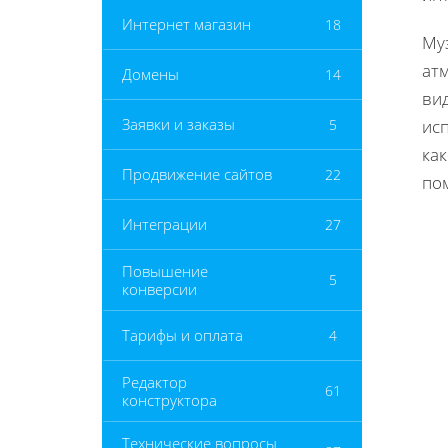
Интернет магазин
18
Муз
ат
Домены
14
вид
Заявки и заказы
5
исп
ка
Продвижение сайтов
22
по
Интеграции
27
Повышение
5
конверсии
Тарифы и оплата
4
Редактор
61
конструктора
Технические вопросы