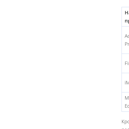
Н
п
A
P
F
i
M
E
Кр