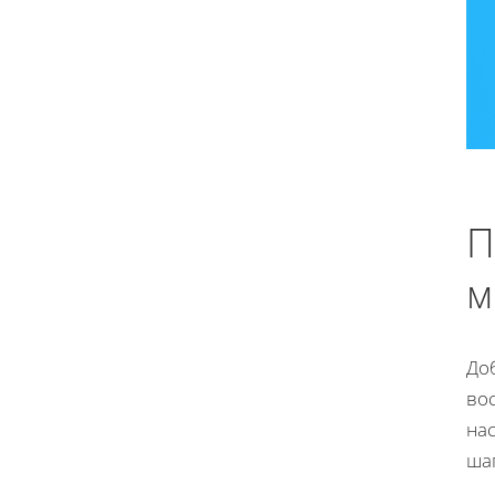
П
м
До
во
на
шаг