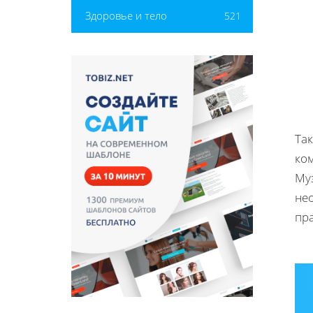
Здоровье и тело
521
Та
ко
Му
нео
пр