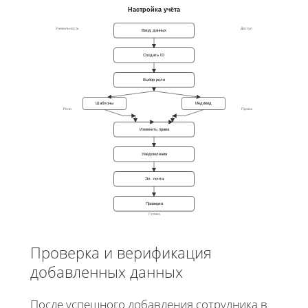
Настройка учёта
Уникальность
Доступ
Ввод данных
Создать ID
Выбор роли
Шаблоны
Индивид
Роли
Права
Изменить права
Уведомления
Эл. почта
Проверка
Готово
Проверка и верификация
добавленных данных
После успешного добавления сотрудника в