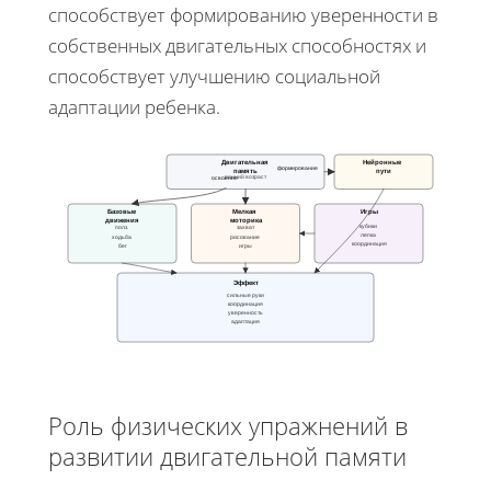
способствует формированию уверенности в
собственных двигательных способностях и
способствует улучшению социальной
адаптации ребенка.
Двигательная
Нейронные
формирование
память
пути
ранний возраст
освоение
Базовые
Мелкая
Игры
движения
моторика
кубики
полз.
захват
лепка
ходьба
рисование
координация
бег
игры
Эффект
сильные руки
координация
уверенность
адаптация
Роль физических упражнений в
развитии двигательной памяти