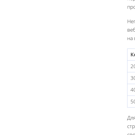
пр
Не
веб
на
К
2
3
4
5
Для
ст
св