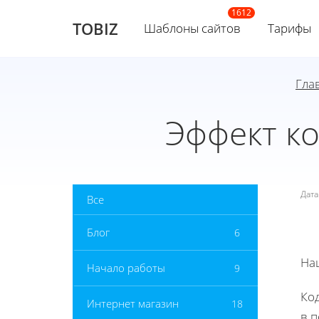
TOBIZ
Шаблоны сайтов
Тарифы
Гла
Эффект ко
Дат
Все
Блог
6
На
Начало работы
9
Ко
Интернет магазин
18
в 