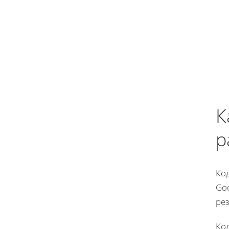
К
р
Код
Go
рез
Код