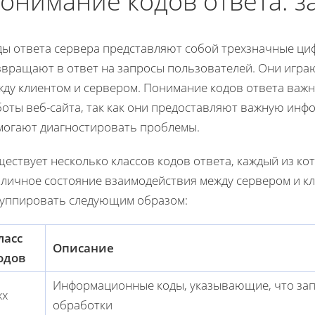
онимание кодов ответа: з
ды ответа сервера представляют собой трехзначные ци
звращают в ответ на запросы пользователей. Они игра
жду клиентом и сервером. Понимание кодов ответа важ
оты веб-сайта, так как они предоставляют важную инф
могают диагностировать проблемы.
ествует несколько классов кодов ответа, каждый из ко
зличное состояние взаимодействия между сервером и кл
руппировать следующим образом:
ласс
Описание
одов
Информационные коды, указывающие, что запр
xx
обработки