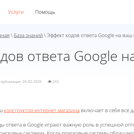
Услуги
Помощь
вная
\
База знаний
\ Эффект кодов ответа Google на ваш 
дов ответа Google н
а публикации: 26-02-2026
233
ш
конструктор интернет магазина
включает в себя все д
ды ответа в Google играют важную роль в успешной опт
поисковых системах. Когда поисковые системы обращают