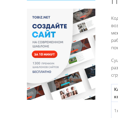
П
Ко
во
ме
раб
по
Сущ
ра
сг
К
к
1