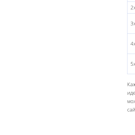
2
3
4
5
Ка
ид
мо
сай