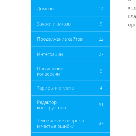
код
Домены
14
кла
Заявки и заказы
5
ор
Продвижение сайтов
22
Интеграции
27
Повышение
5
конверсии
Тарифы и оплата
4
Редактор
61
конструктора
Технические вопросы
87
и частые ошибки