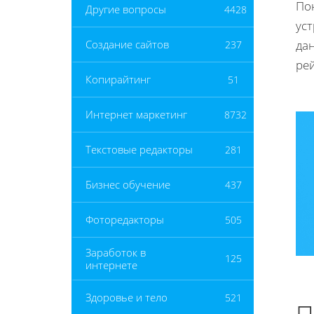
Пон
Другие вопросы
4428
ус
да
Создание сайтов
237
рей
Копирайтинг
51
Интернет маркетинг
8732
Текстовые редакторы
281
Бизнес обучение
437
Фоторедакторы
505
Заработок в
125
интернете
Здоровье и тело
521