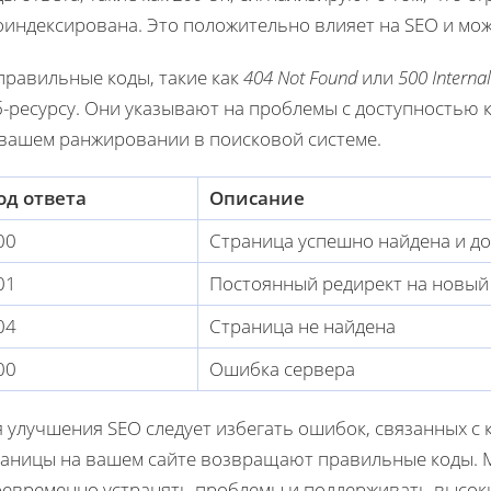
оиндексирована. Это положительно влияет на SEO и мож
правильные коды, такие как
404 Not Found
или
500 Internal
-ресурсу. Они указывают на проблемы с доступностью к
 вашем ранжировании в поисковой системе.
од ответа
Описание
00
Страница успешно найдена и до
01
Постоянный редирект на новый
04
Страница не найдена
00
Ошибка сервера
 улучшения SEO следует избегать ошибок, связанных с к
раницы на вашем сайте возвращают правильные коды. М
оевременно устранять проблемы и поддерживать высоки