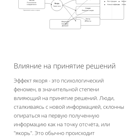
Что это
Рост продаж
Манипуляция
Психология
Якорь
в маркетинге
Новые офферы
Этика
Первое число
Скидки
Применение в ценах и скидках
Якорная скидка
Тесты
АВ тесты
Результат
Продажи
Доверие
Влияние на принятие решений
Эффект якоря - это психологический
феномен, в значительной степени
влияющий на принятие решений. Люди,
сталкиваясь с новой информацией, склонны
опираться на первую полученную
информацию как на точку отсчёта, или
"якорь". Это обычно происходит