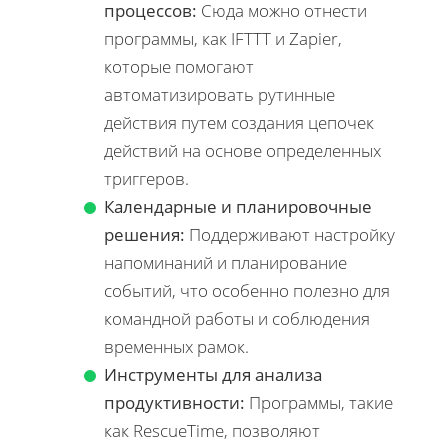
процессов:
Сюда можно отнести
программы, как IFTTT и Zapier,
которые помогают
автоматизировать рутинные
действия путем создания цепочек
действий на основе определенных
триггеров.
Календарные и планировочные
решения:
Поддерживают настройку
напоминаний и планирование
событий, что особенно полезно для
командной работы и соблюдения
временных рамок.
Инструменты для анализа
продуктивности:
Программы, такие
как RescueTime, позволяют