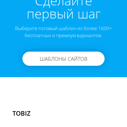
Cделайте
первый шаг
Выберите готовый шаблон из более 1600+
бесплатных и премиум вариантов.
ШАБЛОНЫ САЙТОВ
TOBIZ