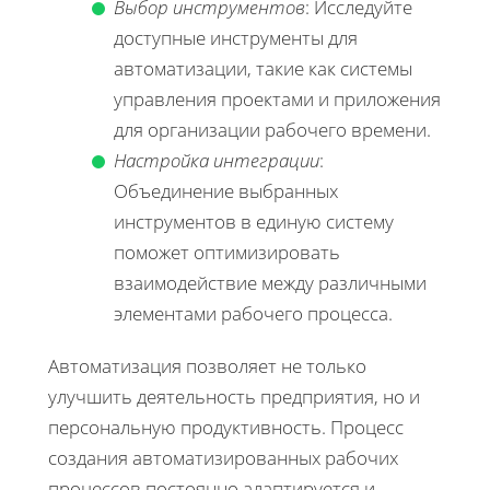
Выбор инструментов
: Исследуйте
доступные инструменты для
автоматизации, такие как системы
управления проектами и приложения
для организации рабочего времени.
Настройка интеграции
:
Объединение выбранных
инструментов в единую систему
поможет оптимизировать
взаимодействие между различными
элементами рабочего процесса.
Автоматизация позволяет не только
улучшить деятельность предприятия, но и
персональную продуктивность. Процесс
создания автоматизированных рабочих
процессов постоянно адаптируется и