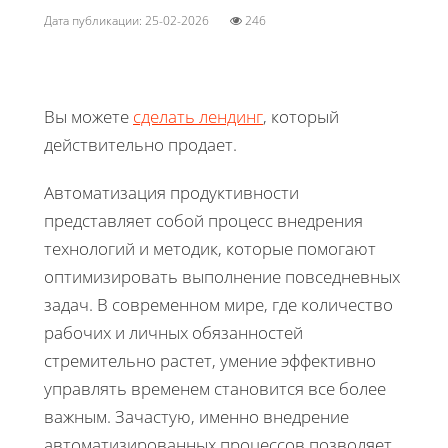
Дата публикации: 25-02-2026
246
Вы можете
сделать лендинг
, который
действительно продает.
Автоматизация продуктивности
представляет собой процесс внедрения
технологий и методик, которые помогают
оптимизировать выполнение повседневных
задач. В современном мире, где количество
рабочих и личных обязанностей
стремительно растет, умение эффективно
управлять временем становится все более
важным. Зачастую, именно внедрение
автоматизированных процессов позволяет