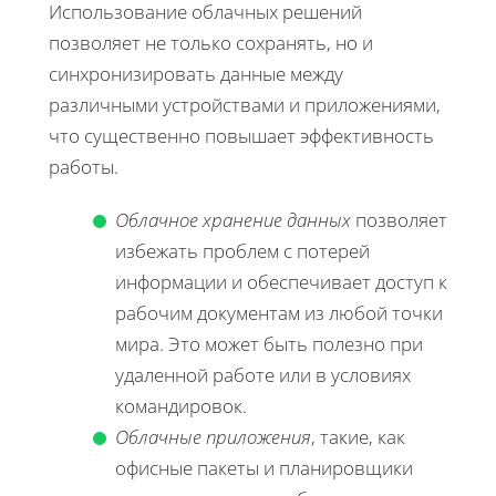
Использование облачных решений
позволяет не только сохранять, но и
синхронизировать данные между
различными устройствами и приложениями,
что существенно повышает эффективность
работы.
Облачное хранение данных
позволяет
избежать проблем с потерей
информации и обеспечивает доступ к
рабочим документам из любой точки
мира. Это может быть полезно при
удаленной работе или в условиях
командировок.
Облачные приложения
, такие, как
офисные пакеты и планировщики