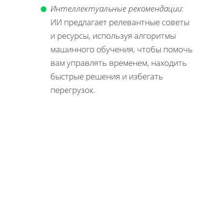
Интеллектуальные рекомендации
:
ИИ предлагает релевантные советы
и ресурсы, используя алгоритмы
машинного обучения, чтобы помочь
вам управлять временем, находить
быстрые решения и избегать
перегрузок.