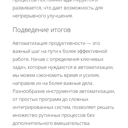
развивается, что дает возможность для
непрерывного улучшения.
Подведение итогов
Автоматизация продуктивности — это
важный шаг на пути к более эффективной
работе. Начав с определения ключевых
задач, которые нуждаются в автоматизации,
мы можем сэкономить время и усилия,
направив их на более важные дела.
Разнообразие инструментов автоматизации,
от простых программ до сложных
интегрированных систем, позволяет решать
множество рутинных процессов без
дополнительного вмешательства.