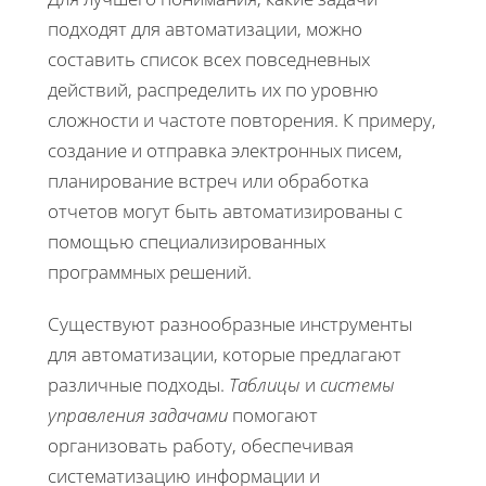
подходят для автоматизации, можно
составить список всех повседневных
действий, распределить их по уровню
сложности и частоте повторения. К примеру,
создание и отправка электронных писем,
планирование встреч или обработка
отчетов могут быть автоматизированы с
помощью специализированных
программных решений.
Существуют разнообразные инструменты
для автоматизации, которые предлагают
различные подходы.
Таблицы
и
системы
управления задачами
помогают
организовать работу, обеспечивая
систематизацию информации и