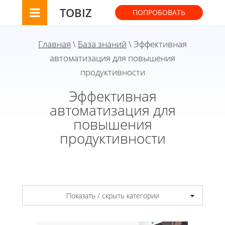
TOBIZ
ПОПРОБОВАТЬ
Главная
\
База знаний
\ Эффективная
автоматизация для повышения
продуктивности
Эффективная
автоматизация для
повышения
продуктивности
Показать / скрыть категории