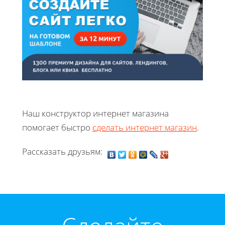
Наш конструктор интернет магазина
помогает быстро
сделать интернет магазин
.
Рассказать друзьям: