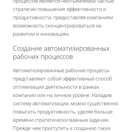
процессов является неотъемлемой частью
стратегии повышения эффективности и
продуктивности, предоставляя компаниям
возможность сконцентрироваться на
развитии и инновациях.
Создание автоматизированных
рабочих процессов
Автоматизированные рабочие процессы
представляют собой эффективный способ
оптимизации деятельности в рамках
компании или на личном уровне. Наладив
систему автоматизации, можно существенно
повысить продуктивность, уделяя больше
времени стратегически важным задачам.
Прежде чем приступить к созданию таких