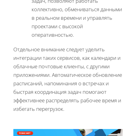
задач, позволяют работать
коллективно, обмениваться данными
в реальном времени и управлять
проектами с высокой
оперативностью.
Отдельное внимание следует уделить
интеграции таких сервисов, как календари и
облачные почтовые клиенты, с другими
приложениями. Автоматическое обновление
расписаний, напоминания о встречах и
быстрая координация задач помогают
эффективнее распределять рабочее время и
избегать перегрузок.