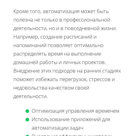
Кроме того, автоматизация может быть
полезна не только в профессиональной
деятельности, но и в повседневной жизни.
Например, создание расписаний и
напоминаний позволяет оптимально
распределять время на выполнение
домашней работы и личных проектов.
Внедрение этих подходов на ранних стадиях
поможет избежать перегрузок, стрессов и
недовольства качеством своей
деятельности.
Оптимизация управления временем
Использование приложений для
автоматизации задач