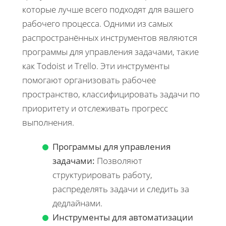
которые лучше всего подходят для вашего
рабочего процесса. Одними из самых
распространённых инструментов являются
программы для управления задачами, такие
как Todoist и Trello. Эти инструменты
помогают организовать рабочее
пространство, классифицировать задачи по
приоритету и отслеживать прогресс
выполнения.
Программы для управления
задачами:
Позволяют
структурировать работу,
распределять задачи и следить за
дедлайнами.
Инструменты для автоматизации