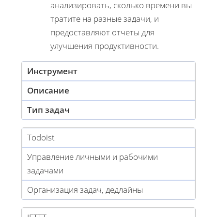
анализировать, сколько времени вы
тратите на разные задачи, и
предоставляют отчеты для
улучшения продуктивности.
Инструмент
Описание
Тип задач
Todoist
Управление личными и рабочими
задачами
Организация задач, дедлайны