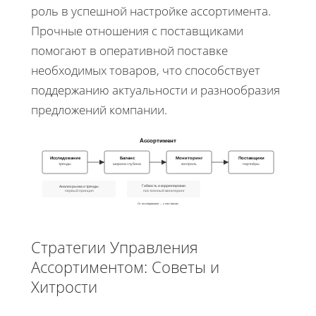
роль в успешной настройке ассортимента.
Прочные отношения с поставщиками
помогают в оперативной поставке
необходимых товаров, что способствует
поддержанию актуальности и разнообразия
предложений компании.
Ассортимент
Исследование
Баланс
Мониторинг
Поставщики
тренды
ширина глубина
контроль
партнёры
Гибкость и корректировки
Анализ рынка и тренды
постоянный мониторинг
первый принцип
От исследования → к поставкам
Стратегии Управления
Ассортиментом: Советы и
Хитрости