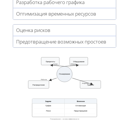
Разработка рабочего графика
Оптимизация временных ресурсов
Оценка рисков
Предотвращение возможных простоев
Приоритеты
Оборудование
Сроки
Оборуд.
Планирование
Рабсила
Индивид
Распределение
Графики
Задачи
Влияние
График
Оптимизация
Риски
Предотвращение
Планирование — основа эффективности