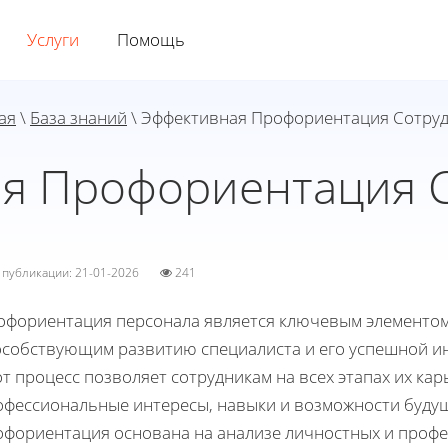
Услуги
Помощь
ая
\
База знаний
\ Эффективная Профориентация Сотру
я Профориентация 
а публикации: 21-01-2026
241
офориентация персонала является ключевым элементом
особствующим развитию специалиста и его успешной ин
т процесс позволяет сотрудникам на всех этапах их ка
офессиональные интересы, навыки и возможности будущ
офориентация основана на анализе личностных и профес