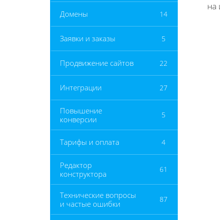
на 
Домены
14
Заявки и заказы
5
Продвижение сайтов
22
Интеграции
27
Повышение
5
конверсии
Тарифы и оплата
4
Редактор
61
конструктора
Технические вопросы
87
и частые ошибки