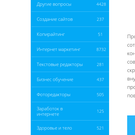
Другие вопросы
4428
Создание сайтов
237
Копирайтинг
51
Пр
со
Интернет маркетинг
8732
ко
со
Текстовые редакторы
281
ск
вн
Бизнес обучение
437
пр
Фоторедакторы
505
по
Заработок в
125
интернете
Здоровье и тело
521