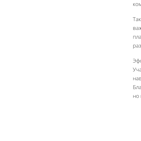
ко
Та
ва
пл
ра
Эф
Уч
на
Бла
но 