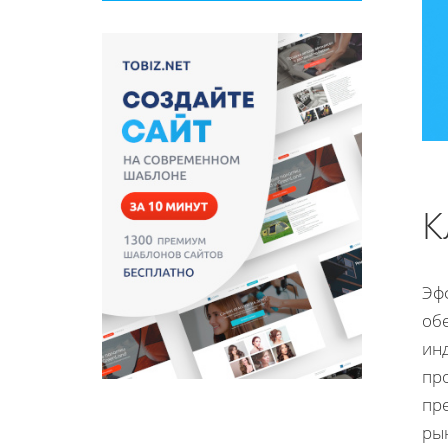
К
Эф
об
ин
пр
пр
рын