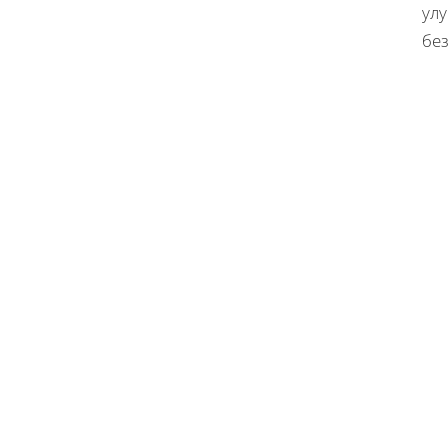
ул
без