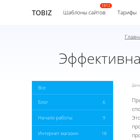
TOBIZ
Шаблоны сайтов
Тарифы
Главн
Эффективна
Дат
Все
Пр
Блог
6
сп
Это
Начало работы
9
пр
Интернет магазин
18
пр