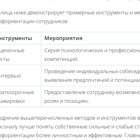
блица ниже демонстрирует примерные инструменты и м
офориентации сотрудников:
нструменты
Мероприятия
ценочные
Серия психологических и профессион
есты
компетенций.
Проведение индивидуальных собеседо
нтервью
выявления предпочтений и потенциал
раткосрочные
Предоставление сотруднику возможно
тажировки
ролях и позициях.
едрение вышеперечисленных методов и инструментов в
рсоналу лучше понять собственные сильные и слабые ст
офориентации более личностным и эффективным. Главно