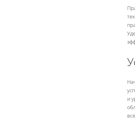
Пр
те
пр
Уд
эф
У
На
ус
и 
об
все