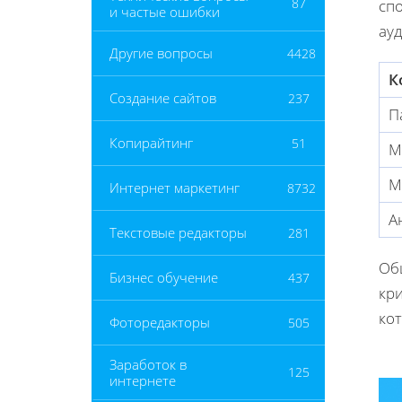
87
сп
и частые ошибки
ау
Другие вопросы
4428
К
Создание сайтов
237
П
Копирайтинг
51
М
М
Интернет маркетинг
8732
А
Текстовые редакторы
281
Об
Бизнес обучение
437
кр
ко
Фоторедакторы
505
Заработок в
125
интернете