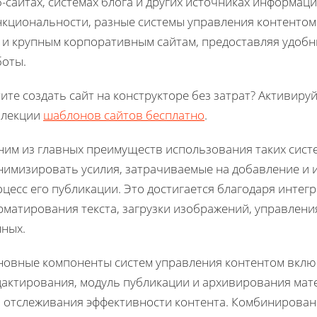
-сайтах, системах блога и других источниках информаци
нкциональности, разные системы управления контентом 
к и крупным корпоративным сайтам, предоставляя удобн
боты.
ите создать сайт на конструкторе без затрат? Активиру
ллекции
шаблонов сайтов бесплатно
.
ним из главных преимуществ использования таких сист
имизировать усилия, затрачиваемые на добавление и и
цесс его публикации. Это достигается благодаря интег
рматирования текста, загрузки изображений, управлени
нных.
новные компоненты систем управления контентом вклю
дактирования, модуль публикации и архивирования мате
я отслеживания эффективности контента. Комбинирован