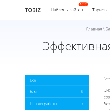
TOBIZ
Шаблоны сайтов
Тарифы
Главная
\
Ба
Эффективная
Дат
Все
Си
Блог
6
со
бе
Начало работы
9