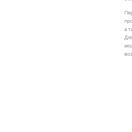
Пе
про
а 
Дл
мо
во