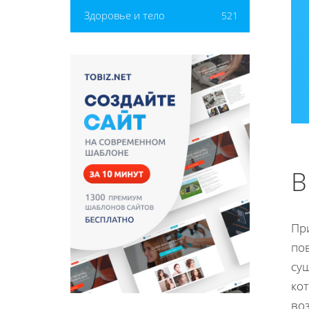
Здоровье и тело
521
В
Пр
по
су
ко
во