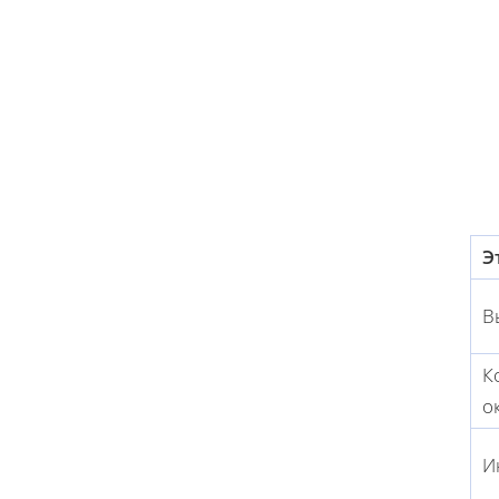
Э
В
К
о
И