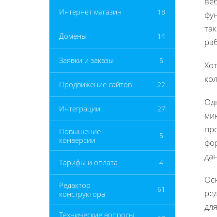
веб
Интернет магазин
18
фу
та
Домены
14
ра
Заявки и заказы
5
Хот
ко
Продвижение сайтов
22
Од
Интеграции
27
мин
про
Повышение
5
конверсии
фо
да
Тарифы и оплата
4
Ос
Редактор
61
ре
конструктора
дл
Технические вопросы