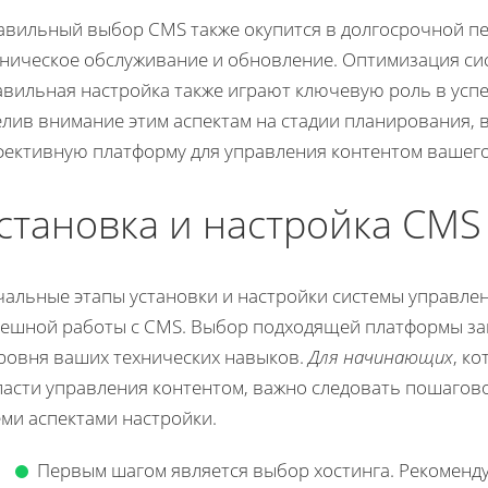
авильный выбор CMS также окупится в долгосрочной пе
хническое обслуживание и обновление. Оптимизация си
авильная настройка также играют ключевую роль в усп
елив внимание этим аспектам на стадии планирования, 
фективную платформу для управления контентом вашего
становка и настройка CM
чальные этапы установки и настройки системы управле
пешной работы с CMS. Выбор подходящей платформы зав
уровня ваших технических навыков.
Для начинающих
, к
ласти управления контентом, важно следовать пошагово
ми аспектами настройки.
Первым шагом является выбор хостинга. Рекоменд