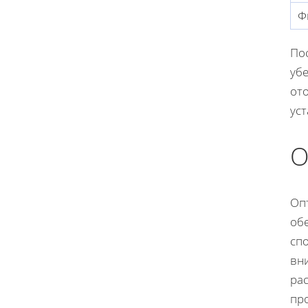
Ф
По
уб
от
ус
О
Оп
обе
сп
вн
ра
пр