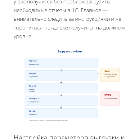
у вас получится без проблем загрузить
необходимые отчеты в 1С. Главное —
внимательно следить за инструкциями и не
торопиться, тогда все получится на должном
уровне.
Загрузка отчётов
Первый
Авторизация
Совет
Второй
Проверь формат
Подготовка
и содержимое
Третий
Раздел
Отчёты
ВАЖНО
Резервная копия
Четвёртый
Выбор файла
Пятый
Проверка
Следуйте шагам и проверяйте сообщения системы
Настройка параметров выгрузки и