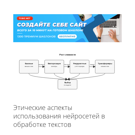
Рост сложности
Базовые
Векторизация
Рекуррентные
Трансформеры
контекст
послед
взаим
мешок слов
векторы
учёт порядка
взаим слов
Выбор
по задаче
Этические аспекты
использования нейросетей в
обработке текстов