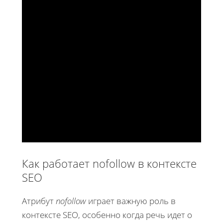
Как работает nofollow в контексте
SEO
Атрибут
nofollow
играет важную роль в
контексте SEO, особенно когда речь идет о