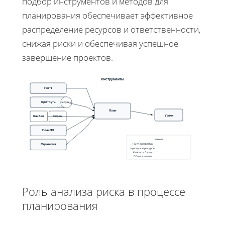
подбор инструментов и методов для
планирования обеспечивает эффективное
распределение ресурсов и ответственности,
снижая риски и обеспечивая успешное
завершение проектов.
Инструменты
Гантт
Критпуть
Ресурсы
План
Успех
Канбан
Скрам
ПланПО
Ключи
Гантт диаграммы
Стратегия
Критпуть и ресурсы
Kanban и Скрам
ПО и стратегия
Роль анализа риска в процессе
планирования