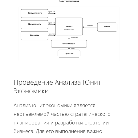
Юнит экономика
сравнить
Доход клиента
сравнить
Цена клиента
влияет
Анализ
Отток
свод данных
влияет
Ценность
решения
Оптимизация
рост
Прибыль
Проведение Анализа Юнит
Экономики
Анализ юнит экономики является
неотъемлемой частью стратегического
планирования и разработки стратегии
бизнеса. Для его выполнения важно